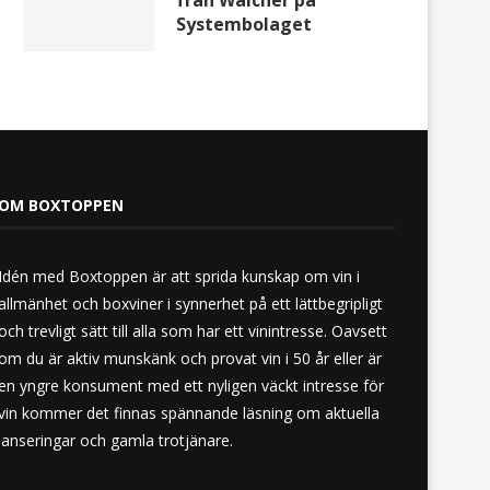
från Walcher på
Systembolaget
OM BOXTOPPEN
Idén med Boxtoppen är att sprida kunskap om vin i
allmänhet och boxviner i synnerhet på ett lättbegripligt
och trevligt sätt till alla som har ett vinintresse. Oavsett
om du är aktiv munskänk och provat vin i 50 år eller är
en yngre konsument med ett nyligen väckt intresse för
vin kommer det finnas spännande läsning om aktuella
lanseringar och gamla trotjänare.