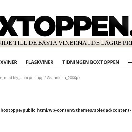
XVINER
FLASKVINER
TIDNINGEN BOXTOPPEN
le, med blygsam prislapp
/
Grandiosa_2000px
boxtoppe/public_html/wp-content/themes/soledad/content-s