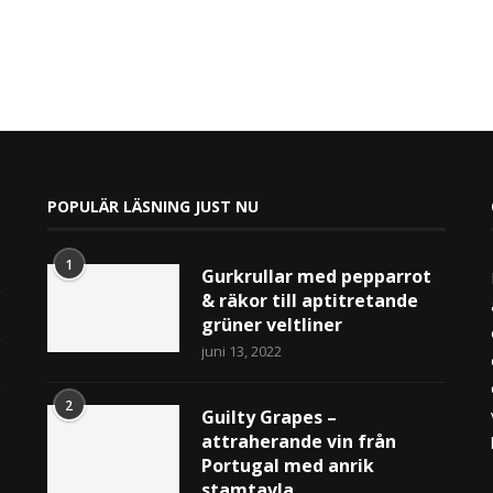
POPULÄR LÄSNING JUST NU
1
Gurkrullar med pepparrot
& räkor till aptitretande
grüner veltliner
juni 13, 2022
2
Guilty Grapes –
attraherande vin från
Portugal med anrik
stamtavla