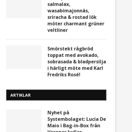
salmalax,
wasabimajonnäs,
sriracha & rostad lök
möter charmant grüner
veltliner
Smörstekt rågbröd
toppat med avokado,
sobrasada & bladpersilja
i härligt möte med Karl
Fredriks Rosé!
ARTIKLAR
Nyhet på
Systembolaget: Lucia De
Maio i Bag-in-Box från