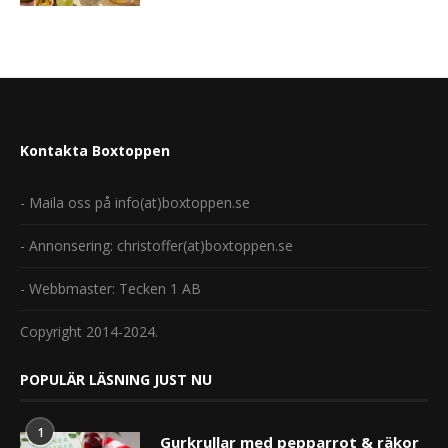
Kontakta Boxtoppen
- Maila oss på info(at)boxtoppen.se
- Annonsering: christoffer(at)boxtoppen.se
- Webbmaster: Tecken 1 AB
Copyright 2014-2024.
POPULÄR LÄSNING JUST NU
1
Gurkrullar med pepparrot & räkor