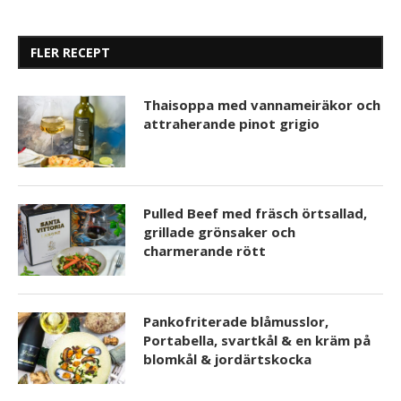
FLER RECEPT
Thaisoppa med vannameiräkor och
attraherande pinot grigio
Pulled Beef med fräsch örtsallad,
grillade grönsaker och
charmerande rött
Pankofriterade blåmusslor,
Portabella, svartkål & en kräm på
blomkål & jordärtskocka