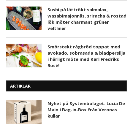
Sushi på lättrökt salmalax,
wasabimajonnäs, sriracha & rostad
lök möter charmant grüner
veltliner
Smörstekt rågbröd toppat med
avokado, sobrasada & bladpersilja
i härligt möte med Karl Fredriks
Rosé!
ARTIKLAR
Nyhet på Systembolaget: Lucia De
Maio i Bag-in-Box från Veronas
kullar