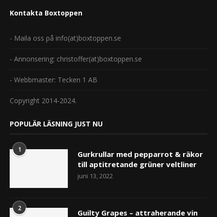
Kontakta Boxtoppen
- Maila oss på info(at)boxtoppen.se
- Annonsering: christoffer(at)boxtoppen.se
- Webbmaster: Tecken 1 AB
Copyright 2014-2024.
POPULÄR LÄSNING JUST NU
1
Gurkrullar med pepparrot & räkor
till aptitretande grüner veltliner
juni 13, 2022
2
Guilty Grapes – attraherande vin