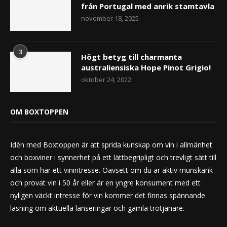
från Portugal med anrik stamtavla
november 18, 2025
3
Högt betyg till charmanta
australiensiska Hope Pinot Grigio!
oktober 24, 2022
OM BOXTOPPEN
Idén med Boxtoppen är att sprida kunskap om vin i allmänhet
och boxviner i synnerhet på ett lättbegripligt och trevligt sätt till
alla som har ett vinintresse. Oavsett om du är aktiv munskänk
och provat vin i 50 år eller är en yngre konsument med ett
nyligen väckt intresse för vin kommer det finnas spännande
läsning om aktuella lanseringar och gamla trotjänare.