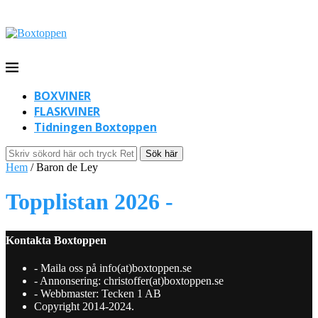
BOXVINER
FLASKVINER
Tidningen Boxtoppen
Sök här
Hem
/
Baron de Ley
Topplistan 2026 -
Kontakta Boxtoppen
- Maila oss på info(at)boxtoppen.se
- Annonsering: christoffer(at)boxtoppen.se
- Webbmaster: Tecken 1 AB
Copyright 2014-2024.