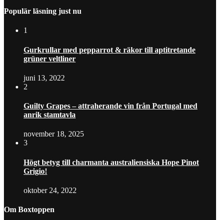
Populär läsning just nu
1
Gurkrullar med pepparrot & räkor till aptitretande
grüner veltliner
juni 13, 2022
2
Guilty Grapes – attraherande vin från Portugal med
anrik stamtavla
november 18, 2025
3
Högt betyg till charmanta australiensiska Hope Pinot
Grigio!
oktober 24, 2022
Om Boxtoppen