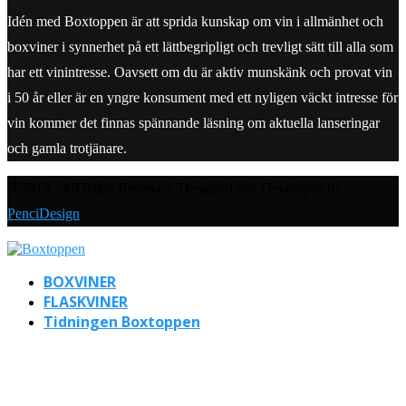
Idén med Boxtoppen är att sprida kunskap om vin i allmänhet och
boxviner i synnerhet på ett lättbegripligt och trevligt sätt till alla som
har ett vinintresse. Oavsett om du är aktiv munskänk och provat vin
i 50 år eller är en yngre konsument med ett nyligen väckt intresse för
vin kommer det finnas spännande läsning om aktuella lanseringar
och gamla trotjänare.
@2019 - All Right Reserved. Designed and Developed by
PenciDesign
BOXVINER
FLASKVINER
Tidningen Boxtoppen