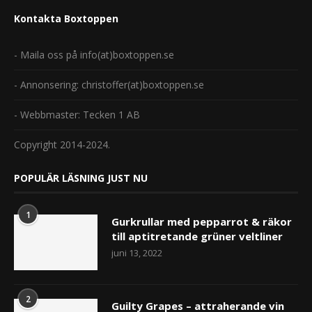
Kontakta Boxtoppen
- Maila oss på info(at)boxtoppen.se
- Annonsering: christoffer(at)boxtoppen.se
- Webbmaster: Tecken 1 AB
Copyright 2014-2024.
POPULÄR LÄSNING JUST NU
1
Gurkrullar med pepparrot & räkor
till aptitretande grüner veltliner
juni 13, 2022
2
Guilty Grapes – attraherande vin