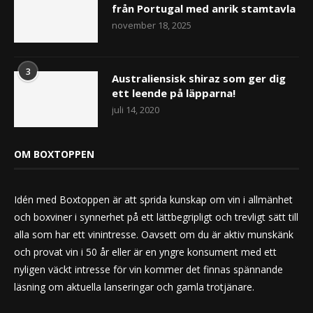
från Portugal med anrik stamtavla
november 18, 2025
3
Australiensisk shiraz som ger dig
ett leende på läpparna!
juli 14, 2020
OM BOXTOPPEN
Idén med Boxtoppen är att sprida kunskap om vin i allmänhet
och boxviner i synnerhet på ett lättbegripligt och trevligt sätt till
alla som har ett vinintresse. Oavsett om du är aktiv munskänk
och provat vin i 50 år eller är en yngre konsument med ett
nyligen väckt intresse för vin kommer det finnas spännande
läsning om aktuella lanseringar och gamla trotjänare.