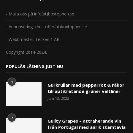
- Maila oss på info(at)boxtoppen.se
- Annonsering: christoffer(at)boxtoppen.se
- Webbmaster: Tecken 1 AB
Copyright 2014-2024.
POPULÄR LÄSNING JUST NU
1
Gurkrullar med pepparrot & räkor
till aptitretande grüner veltliner
juni 13, 2022
2
Guilty Grapes – attraherande vin
från Portugal med anrik stamtavla