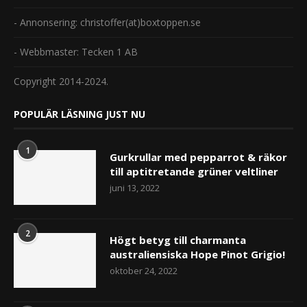
- Annonsering: christoffer(at)boxtoppen.se
- Webbmaster: Tecken 1 AB
Copyright 2014-2024.
POPULÄR LÄSNING JUST NU
1
Gurkrullar med pepparrot & räkor
till aptitretande grüner veltliner
juni 13, 2022
2
Högt betyg till charmanta
australiensiska Hope Pinot Grigio!
oktober 24, 2022