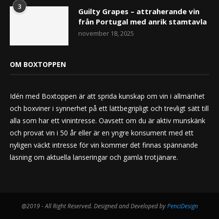
3
Guilty Grapes – attraherande vin
från Portugal med anrik stamtavla
november 18, 2025
OM BOXTOPPEN
Idén med Boxtoppen är att sprida kunskap om vin i allmänhet
och boxviner i synnerhet på ett lättbegripligt och trevligt sätt till
alla som har ett vinintresse. Oavsett om du är aktiv munskänk
och provat vin i 50 år eller är en yngre konsument med ett
nyligen väckt intresse för vin kommer det finnas spännande
läsning om aktuella lanseringar och gamla trotjänare.
@2019 - All Right Reserved. Designed and Developed by
PenciDesign