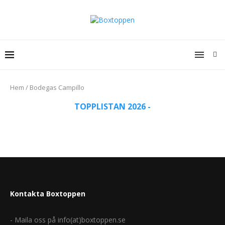
Hem
/
Bodegas Campillo
TOPPLISTAN 2026 -
Kontakta Boxtoppen
- Maila oss på info(at)boxtoppen.se