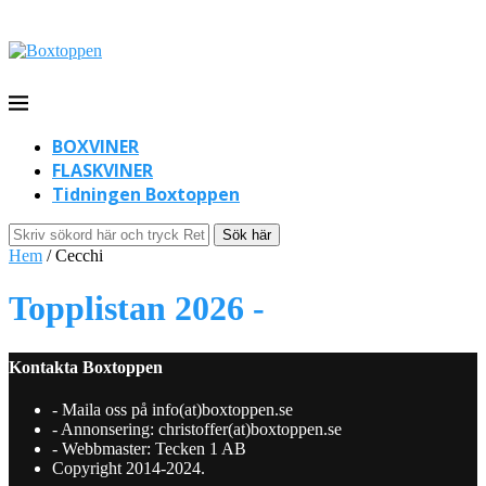
BOXVINER
FLASKVINER
Tidningen Boxtoppen
Sök här
Hem
/
Cecchi
Topplistan 2026 -
Kontakta Boxtoppen
- Maila oss på info(at)boxtoppen.se
- Annonsering: christoffer(at)boxtoppen.se
- Webbmaster: Tecken 1 AB
Copyright 2014-2024.