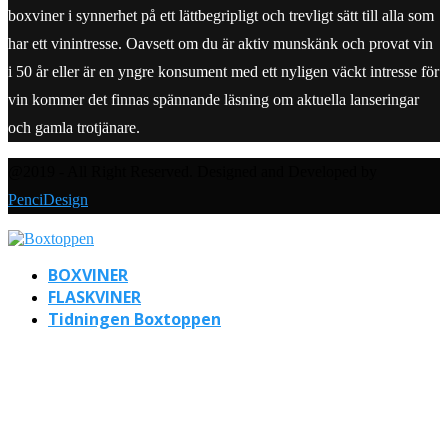
boxviner i synnerhet på ett lättbegripligt och trevligt sätt till alla som
har ett vinintresse. Oavsett om du är aktiv munskänk och provat vin
i 50 år eller är en yngre konsument med ett nyligen väckt intresse för
vin kommer det finnas spännande läsning om aktuella lanseringar
och gamla trotjänare.
@2019 - All Right Reserved. Designed and Developed by
PenciDesign
BOXVINER
FLASKVINER
Tidningen Boxtoppen