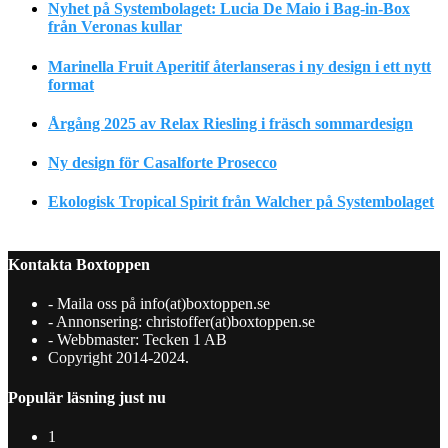
Nyhet på Systembolaget: Lucia De Maio i Bag-in-Box
från Veronas kullar
Marinella Fruit Aperitif återlanseras i ny design i ett nytt
format
Årgång 2025 av Relax Riesling i fräsch sommardesign
Ny design för Casalforte Prosecco
Ekologisk Tropical Spirit från Walcher på Systembolaget
Kontakta Boxtoppen
- Maila oss på info(at)boxtoppen.se
- Annonsering: christoffer(at)boxtoppen.se
- Webbmaster: Tecken 1 AB
Copyright 2014-2024.
Populär läsning just nu
1