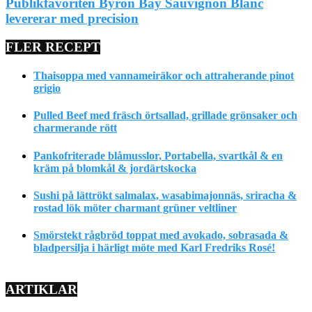
Publikfavoriten Byron Bay Sauvignon Blanc
levererar med precision
FLER RECEPT
Thaisoppa med vannameiräkor och attraherande pinot
grigio
Pulled Beef med fräsch örtsallad, grillade grönsaker och
charmerande rött
Pankofriterade blåmusslor, Portabella, svartkål & en
kräm på blomkål & jordärtskocka
Sushi på lättrökt salmalax, wasabimajonnäs, sriracha &
rostad lök möter charmant grüner veltliner
Smörstekt rågbröd toppat med avokado, sobrasada &
bladpersilja i härligt möte med Karl Fredriks Rosé!
ARTIKLAR