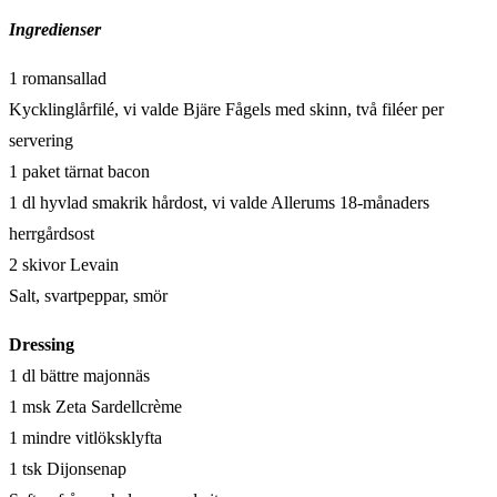
Ingredienser
1 romansallad
Kycklinglårfilé, vi valde Bjäre Fågels med skinn, två filéer per
servering
1 paket tärnat bacon
1 dl hyvlad smakrik hårdost, vi valde Allerums 18-månaders
herrgårdsost
2 skivor Levain
Salt, svartpeppar, smör
Dressing
1 dl bättre majonnäs
1 msk Zeta Sardellcrème
1 mindre vitlöksklyfta
1 tsk Dijonsenap