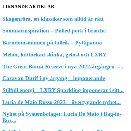
LIKNANDE ARTIKLAR
Skagenröra, en klassiker som alltid är rätt
Sommarinspiration – Pulled pork i brioche
Barndomsminnen på tallrik – Pyttipanna
Melon, lufttorkad skinka, getost och LXRY
The Great Bonza Reserve i nya 2022-årgången –...
Caravan Durif i ny årgång – imponerande
Stilfull energi – LXRY Sparkling imponerar i sitt...
Lucia de Maio Rosso 2023 – övertygande nyhet...
Nyhet på Systembolaget: Lucia De Maio i Bag-in-
Box...