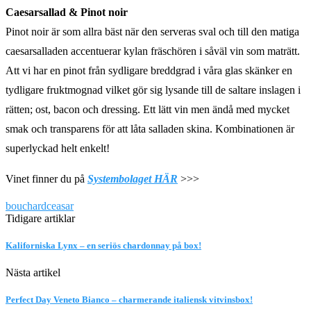
Caesarsallad & Pinot noir
Pinot noir är som allra bäst när den serveras sval och till den matiga
caesarsalladen accentuerar kylan fräschören i såväl vin som maträtt.
Att vi har en pinot från sydligare breddgrad i våra glas skänker en
tydligare fruktmognad vilket gör sig lysande till de saltare inslagen i
rätten; ost, bacon och dressing. Ett lätt vin men ändå med mycket
smak och transparens för att låta salladen skina. Kombinationen är
superlyckad helt enkelt!
Vinet finner du på
Systembolaget HÄR
>>>
bouchard
ceasar
Tidigare artiklar
Kaliforniska Lynx – en seriös chardonnay på box!
Nästa artikel
Perfect Day Veneto Bianco – charmerande italiensk vitvinsbox!