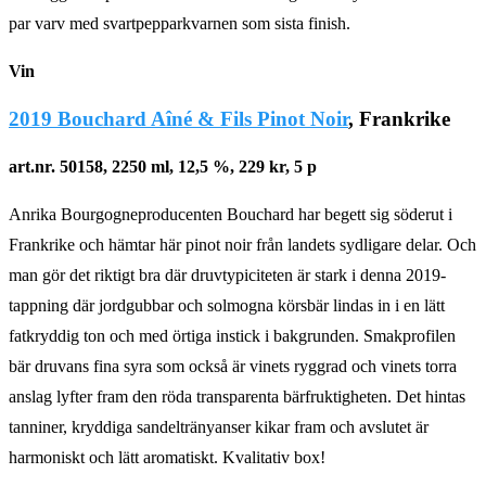
par varv med svartpepparkvarnen som sista finish.
Vin
2019 Bouchard Aîné & Fils Pinot Noir
, Frankrike
art.nr. 50158, 2250 ml, 12,5 %, 229 kr, 5 p
Anrika Bourgogneproducenten Bouchard har begett sig söderut i
Frankrike och hämtar här pinot noir från landets sydligare delar. Och
man gör det riktigt bra där druvtypiciteten är stark i denna 2019-
tappning där jordgubbar och solmogna körsbär lindas in i en lätt
fatkryddig ton och med örtiga instick i bakgrunden. Smakprofilen
bär druvans fina syra som också är vinets ryggrad och vinets torra
anslag lyfter fram den röda transparenta bärfruktigheten. Det hintas
tanniner, kryddiga sandeltränyanser kikar fram och avslutet är
harmoniskt och lätt aromatiskt. Kvalitativ box!