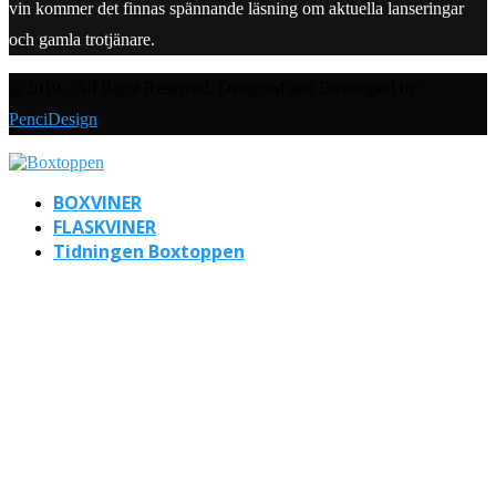
vin kommer det finnas spännande läsning om aktuella lanseringar
och gamla trotjänare.
@2019 - All Right Reserved. Designed and Developed by
PenciDesign
BOXVINER
FLASKVINER
Tidningen Boxtoppen