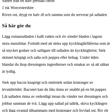
Saften från en halv pressad citron
1 tsk Worcestershire
Riven ost, drygt en halv dl och samma som du serverar på salladen
Så här gör du
Lägg romansalladen i kallt vatten och riv sönder bladen i lagom
stora munsbitar. Fortsätt med att steka upp kycklinglårfiléerna som är
så mycket godare och saftigare till salladen än kycklingbröst. Stek
skinnet krispigt och salta och peppra efter behag. Under tiden
blandar du ihop dressingens ingredienser och smakar av så att sältan
är tydlig.
Stek upp bacon knaprigt och smörstek sedan krutonger av
levainbrödet. Baconet kan du låta rinna av snabbt på en bit papper.
Låt salladen rinna av ordentligt innan du vänder ner dressingen och
jobbar samman de två. Lägg upp sallad på tallrik, skiva kycklingen
och lägg ovanpå tillsammans med krutonger och hyvlad ost. Riv ett