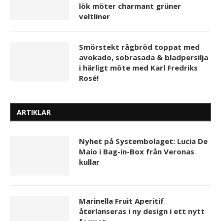
lök möter charmant grüner
veltliner
Smörstekt rågbröd toppat med
avokado, sobrasada & bladpersilja
i härligt möte med Karl Fredriks
Rosé!
ARTIKLAR
Nyhet på Systembolaget: Lucia De
Maio i Bag-in-Box från Veronas
kullar
Marinella Fruit Aperitif
återlanseras i ny design i ett nytt