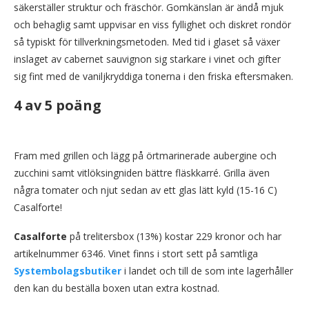
säkerställer struktur och fräschör. Gomkänslan är ändå mjuk
och behaglig samt uppvisar en viss fyllighet och diskret rondör
så typiskt för tillverkningsmetoden. Med tid i glaset så växer
inslaget av cabernet sauvignon sig starkare i vinet och gifter
sig fint med de vaniljkryddiga tonerna i den friska eftersmaken.
4 av 5 poäng
Fram med grillen och lägg på örtmarinerade aubergine och
zucchini samt vitlöksingniden bättre fläskkarré. Grilla även
några tomater och njut sedan av ett glas lätt kyld (15-16 C)
Casalforte!
Casalforte
på trelitersbox (13%) kostar 229 kronor och har
artikelnummer 6346. Vinet finns i stort sett på samtliga
Systembolagsbutiker
i landet och till de som inte lagerhåller
den kan du beställa boxen utan extra kostnad.