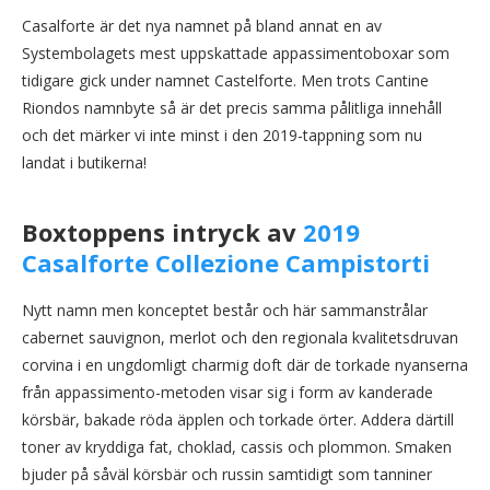
Casalforte är det nya namnet på bland annat en av
Systembolagets mest uppskattade appassimentoboxar som
tidigare gick under namnet Castelforte. Men trots Cantine
Riondos namnbyte så är det precis samma pålitliga innehåll
och det märker vi inte minst i den 2019-tappning som nu
landat i butikerna!
Boxtoppens intryck av
2019
Casalforte Collezione Campistorti
Nytt namn men konceptet består och här sammanstrålar
cabernet sauvignon, merlot och den regionala kvalitetsdruvan
corvina i en ungdomligt charmig doft där de torkade nyanserna
från appassimento-metoden visar sig i form av kanderade
körsbär, bakade röda äpplen och torkade örter. Addera därtill
toner av kryddiga fat, choklad, cassis och plommon. Smaken
bjuder på såväl körsbär och russin samtidigt som tanniner