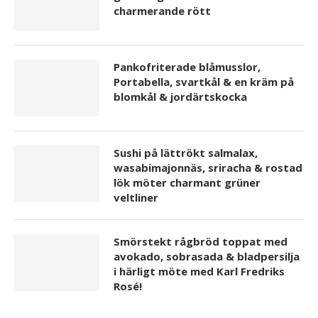
charmerande rött
Pankofriterade blåmusslor,
Portabella, svartkål & en kräm på
blomkål & jordärtskocka
Sushi på lättrökt salmalax,
wasabimajonnäs, sriracha & rostad
lök möter charmant grüner
veltliner
Smörstekt rågbröd toppat med
avokado, sobrasada & bladpersilja
i härligt möte med Karl Fredriks
Rosé!