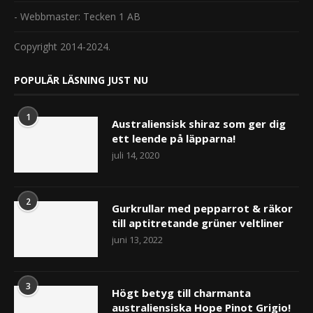
- Webbmaster: Tecken 1 AB
Copyright 2014-2024.
POPULÄR LÄSNING JUST NU
1
Australiensisk shiraz som ger dig
ett leende på läpparna!
juli 14, 2020
2
Gurkrullar med pepparrot & räkor
till aptitretande grüner veltliner
juni 13, 2022
3
Högt betyg till charmanta
australiensiska Hope Pinot Grigio!