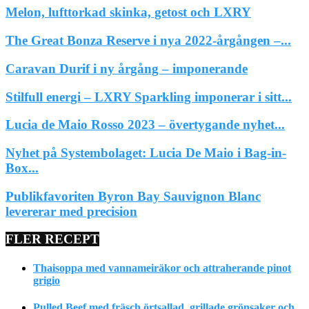
Melon, lufttorkad skinka, getost och LXRY
The Great Bonza Reserve i nya 2022-årgången –...
Caravan Durif i ny årgång – imponerande
Stilfull energi – LXRY Sparkling imponerar i sitt...
Lucia de Maio Rosso 2023 – övertygande nyhet...
Nyhet på Systembolaget: Lucia De Maio i Bag-in-
Box...
Publikfavoriten Byron Bay Sauvignon Blanc
levererar med precision
FLER RECEPT
Thaisoppa med vannameiräkor och attraherande pinot
grigio
Pulled Beef med fräsch örtsallad, grillade grönsaker och