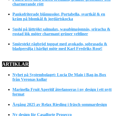
charmerande rött
Pankofriterade blåmusslor, Portabella, svartkål & en
kräm på blomkål & jordärtskocka
Sushi på lättrökt salmalax, wasabimajonnäs, sriracha &
rostad lök möter charmant grüner veltliner
Smörstekt rågbröd toppat med avokado, sobrasada &
bladpersilja i härligt möte med Karl Fredriks Rosé!
ARTIKLAR
Nyhet på Systembolaget: Lucia De Maio i Bag-in-Box
från Veronas kullar
Marinella Fruit Aperitif återlanseras i ny design i ett nytt
format
Årgång 2025 av Relax Riesling i fräsch sommardesign
Ny design för Casalforte Prosecco