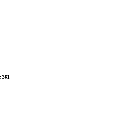
e
361