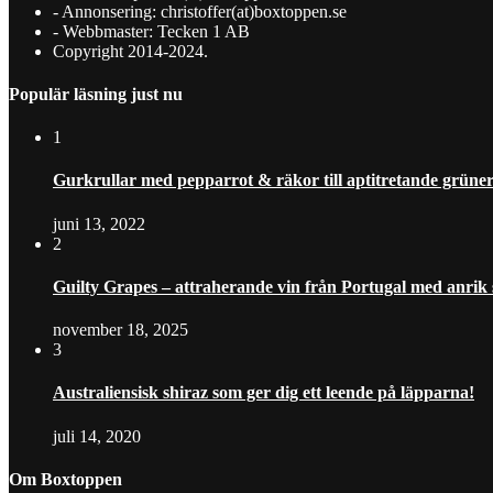
- Annonsering: christoffer(at)boxtoppen.se
- Webbmaster: Tecken 1 AB
Copyright 2014-2024.
Populär läsning just nu
1
Gurkrullar med pepparrot & räkor till aptitretande grüner 
juni 13, 2022
2
Guilty Grapes – attraherande vin från Portugal med anrik
november 18, 2025
3
Australiensisk shiraz som ger dig ett leende på läpparna!
juli 14, 2020
Om Boxtoppen