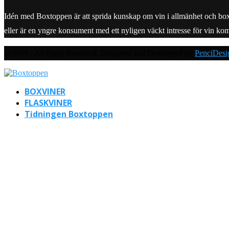
Idén med Boxtoppen är att sprida kunskap om vin i allmänhet och boxvine
eller är en yngre konsument med ett nyligen väckt intresse för vin ko
@2019 - All Right Reserved. Designed and Developed by
PenciDesi
BOXVINER
FLASKVINER
Tidningen Boxtoppen