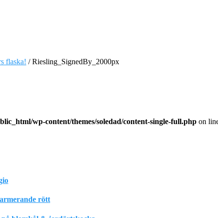
s flaska!
/
Riesling_SignedBy_2000px
lic_html/wp-content/themes/soledad/content-single-full.php
on lin
gio
harmerande rött