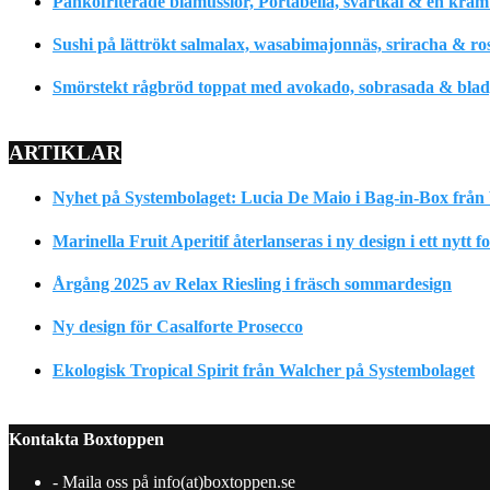
Pankofriterade blåmusslor, Portabella, svartkål & en krä
Sushi på lättrökt salmalax, wasabimajonnäs, sriracha & ro
Smörstekt rågbröd toppat med avokado, sobrasada & bladpe
ARTIKLAR
Nyhet på Systembolaget: Lucia De Maio i Bag-in-Box från 
Marinella Fruit Aperitif återlanseras i ny design i ett nytt 
Årgång 2025 av Relax Riesling i fräsch sommardesign
Ny design för Casalforte Prosecco
Ekologisk Tropical Spirit från Walcher på Systembolaget
Kontakta Boxtoppen
- Maila oss på info(at)boxtoppen.se