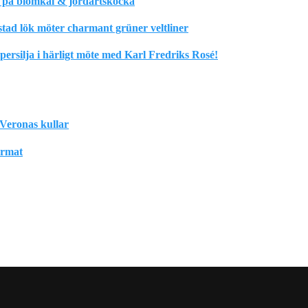
m på blomkål & jordärtskocka
stad lök möter charmant grüner veltliner
rsilja i härligt möte med Karl Fredriks Rosé!
Veronas kullar
format