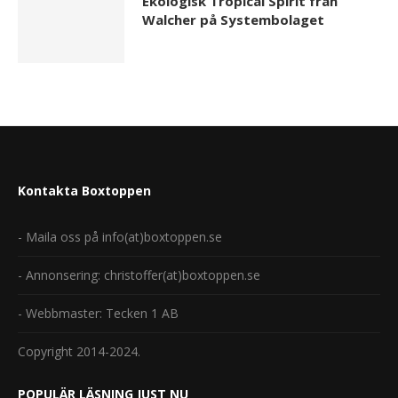
Ekologisk Tropical Spirit från
Walcher på Systembolaget
Kontakta Boxtoppen
- Maila oss på info(at)boxtoppen.se
- Annonsering: christoffer(at)boxtoppen.se
- Webbmaster: Tecken 1 AB
Copyright 2014-2024.
POPULÄR LÄSNING JUST NU