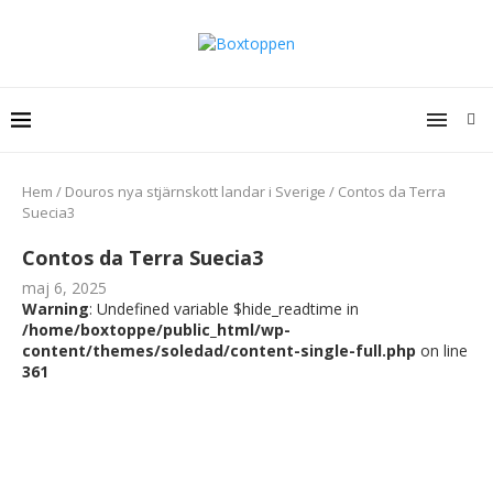
Hem
/
Douros nya stjärnskott landar i Sverige
/
Contos da Terra
Suecia3
Contos da Terra Suecia3
maj 6, 2025
Warning
: Undefined variable $hide_readtime in
/home/boxtoppe/public_html/wp-
content/themes/soledad/content-single-full.php
on line
361