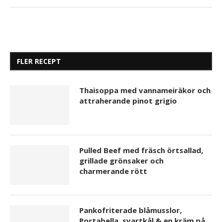
FLER RECEPT
Thaisoppa med vannameiräkor och
attraherande pinot grigio
Pulled Beef med fräsch örtsallad,
grillade grönsaker och
charmerande rött
Pankofriterade blåmusslor,
Portabella, svartkål & en kräm på