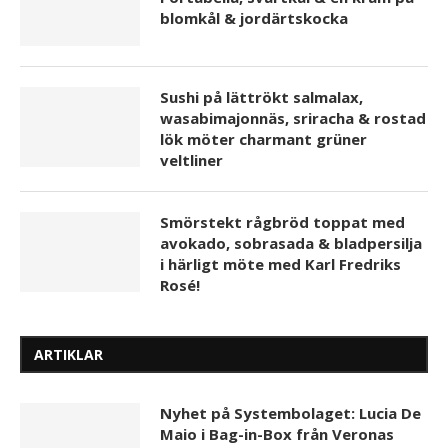
blomkål & jordärtskocka
Sushi på lättrökt salmalax,
wasabimajonnäs, sriracha & rostad
lök möter charmant grüner
veltliner
Smörstekt rågbröd toppat med
avokado, sobrasada & bladpersilja
i härligt möte med Karl Fredriks
Rosé!
ARTIKLAR
Nyhet på Systembolaget: Lucia De
Maio i Bag-in-Box från Veronas