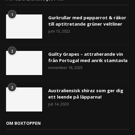
1
Gurkrullar med pepparrot & räkor
till aptitretande grüner veltliner
juni 13, 2022
2
Guilty Grapes – attraherande vin
från Portugal med anrik stamtavla
november 18, 2025
3
Australiensisk shiraz som ger dig
ett leende på läpparna!
juli 14, 2020
OM BOXTOPPEN