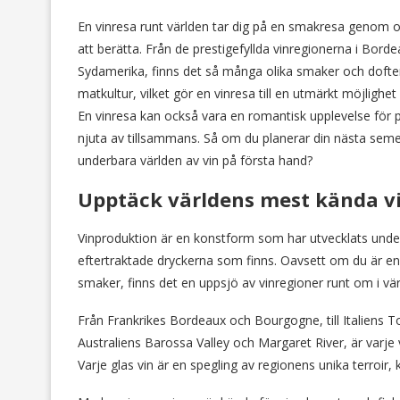
En vinresa runt världen tar dig på en smakresa genom oli
att berätta. Från de prestigefyllda vinregionerna i Borde
Sydamerika, finns det så många olika smaker och dofter 
matkultur, vilket gör en vinresa till en utmärkt möjlighe
En vinresa kan också vara en romantisk upplevelse för p
njuta av tillsammans. Så om du planerar din nästa semes
underbara världen av vin på första hand?
Upptäck världens mest kända vi
Vinproduktion är en konstform som har utvecklats under
eftertraktade dryckerna som finns. Oavsett om du är en p
smaker, finns det en uppsjö av vinregioner runt om i v
Från Frankrikes Bordeaux och Bourgogne, till Italiens T
Australiens Barossa Valley och Margaret River, är varje v
Varje glas vin är en spegling av regionens unika terroir, 