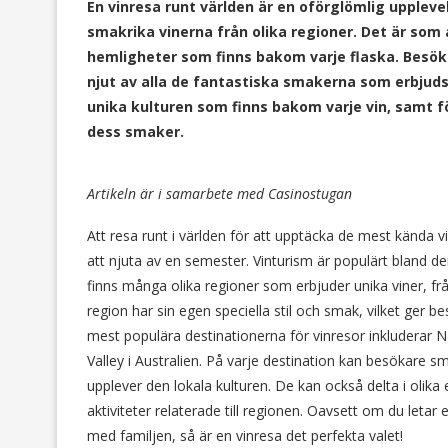
En vinresa runt världen är en oförglömlig upple
smakrika vinerna från olika regioner. Det är som a
hemligheter som finns bakom varje flaska. Besök
njut av alla de fantastiska smakerna som erbjuds
unika kulturen som finns bakom varje vin, samt 
dess smaker.
Artikeln är i samarbete med Casinostugan
Att resa runt i världen för att upptäcka de mest kända v
att njuta av en semester. Vinturism är populärt bland d
finns många olika regioner som erbjuder unika viner, frå
region har sin egen speciella stil och smak, vilket ger 
mest populära destinationerna för vinresor inkluderar N
Valley i Australien. På varje destination kan besökare s
upplever den lokala kulturen. De kan också delta i oli
aktiviteter relaterade till regionen. Oavsett om du letar
med familjen, så är en vinresa det perfekta valet!