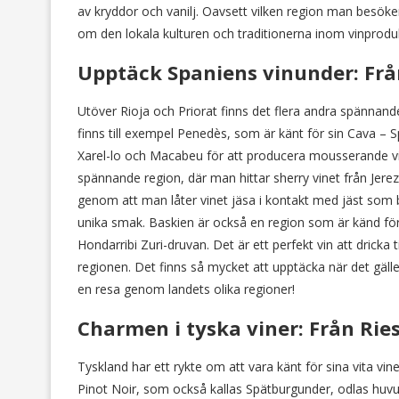
av kryddor och vanilj. Oavsett vilken region man besök
om den lokala kulturen och traditionerna inom vinprodu
Upptäck Spaniens vinunder: Från 
Utöver Rioja och Priorat finns det flera andra spännand
finns till exempel Penedès, som är känt för sin Cava –
Xarel-lo och Macabeu för att producera mousserande vi
spännande region, där man hittar sherry vinet från Jere
genom att man låter vinet jäsa i kontakt med jäst som bil
unika smak. Baskien är också en region som är känd för s
Hondarribi Zuri-druvan. Det är ett perfekt vin att dricka
regionen. Det finns så mycket att upptäcka när det gälle
en resa genom landets olika regioner!
Charmen i tyska viner: Från Ries
Tyskland har ett rykte om att vara känt för sina vita vin
Pinot Noir, som också kallas Spätburgunder, odlas huvu