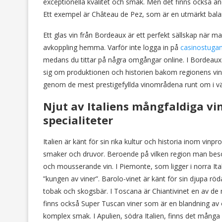
exceptionella kvalitet och smak. Men det finns också an
Ett exempel är Château de Pez, som är en utmärkt balan
Ett glas vin från Bordeaux är ett perfekt sällskap när ma
avkoppling hemma. Varför inte logga in på
casinostuga
medans du tittar på några omgångar online. I Bordeaux 
sig om produktionen och historien bakom regionens viner
genom de mest prestigefyllda vinområdena runt om i värl
Njut av Italiens mångfaldiga vin
specialiteter
Italien är känt för sin rika kultur och historia inom vi
smaker och druvor. Beroende på vilken region man besöker
och mousserande vin. I Piemonte, som ligger i norra Ita
”kungen av viner”. Barolo-vinet är känt för sin djupa rö
tobak och skogsbär. I Toscana är Chiantivinet en av de
finns också Super Tuscan viner som är en blandning av ol
komplex smak. I Apulien, södra Italien, finns det många 