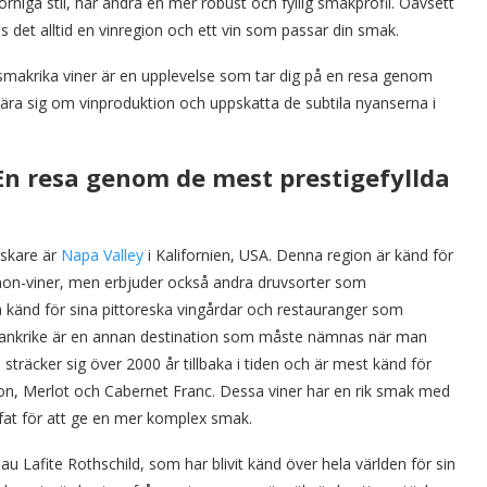
rniga stil, har andra en mer robust och fyllig smakprofil. Oavsett
nns det alltid en vinregion och ett vin som passar din smak.
smakrika viner är en upplevelse som tar dig på en resa genom
 lära sig om vinproduktion och uppskatta de subtila nyanserna i
 En resa genom de mest prestigefyllda
lskare är
Napa Valley
i Kalifornien, USA. Denna region är känd för
non-viner, men erbjuder också andra druvsorter som
 känd för sina pittoreska vingårdar och restauranger som
Frankrike är en annan destination som måste nämnas när man
träcker sig över 2000 år tillbaka i tiden och är mest känd för
on, Merlot och Cabernet Franc. Dessa viner har en rik smak med
kfat för att ge en mer komplex smak.
 Lafite Rothschild, som har blivit känd över hela världen för sin