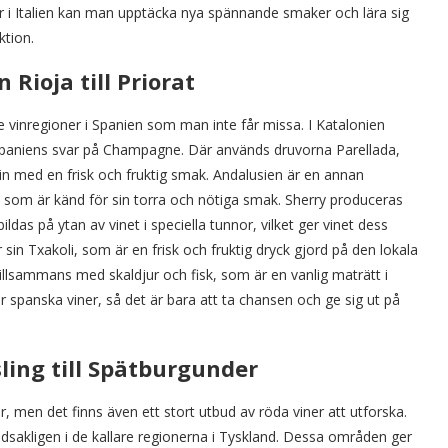
er i Italien kan man upptäcka nya spännande smaker och lära sig
ktion.
Rioja till Priorat
e vinregioner i Spanien som man inte får missa. I Katalonien
 Spaniens svar på Champagne. Där används druvorna Parellada,
n med en frisk och fruktig smak. Andalusien är en annan
z som är känd för sin torra och nötiga smak. Sherry produceras
das på ytan av vinet i speciella tunnor, vilket ger vinet dess
in Txakoli, som är en frisk och fruktig dryck gjord på den lokala
 tillsammans med skaldjur och fisk, som är en vanlig maträtt i
r spanska viner, så det är bara att ta chansen och ge sig ut på
ling till Spätburgunder
er, men det finns även ett stort utbud av röda viner att utforska.
dsakligen i de kallare regionerna i Tyskland. Dessa områden ger