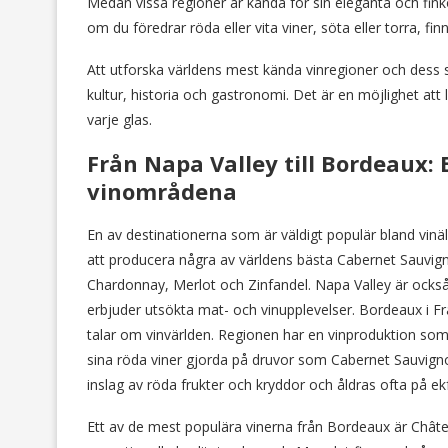
Medan vissa regioner är kända för sin eleganta och finko
om du föredrar röda eller vita viner, söta eller torra, fi
Att utforska världens mest kända vinregioner och dess 
kultur, historia och gastronomi. Det är en möjlighet att
varje glas.
Från Napa Valley till Bordeaux:
vinområdena
En av destinationerna som är väldigt populär bland vinä
att producera några av världens bästa Cabernet Sauvig
Chardonnay, Merlot och Zinfandel. Napa Valley är också
erbjuder utsökta mat- och vinupplevelser. Bordeaux i 
talar om vinvärlden. Regionen har en vinproduktion som s
sina röda viner gjorda på druvor som Cabernet Sauvign
inslag av röda frukter och kryddor och åldras ofta på e
Ett av de mest populära vinerna från Bordeaux är Château