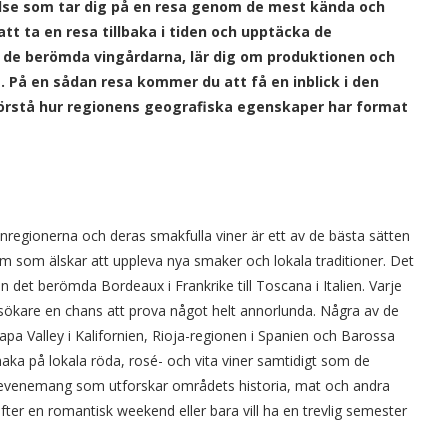
velse som tar dig på en resa genom de mest kända och
tt ta en resa tillbaka i tiden och upptäcka de
 de berömda vingårdarna, lär dig om produktionen och
. På en sådan resa kommer du att få en inblick i den
förstå hur regionens geografiska egenskaper har format
inregionerna och deras smakfulla viner är ett av de bästa sätten
em som älskar att uppleva nya smaker och lokala traditioner. Det
n det berömda Bordeaux i Frankrike till Toscana i Italien. Varje
besökare en chans att prova något helt annorlunda. Några av de
apa Valley i Kalifornien, Rioja-regionen i Spanien och Barossa
maka på lokala röda, rosé- och vita viner samtidigt som de
ka evenemang som utforskar områdets historia, mat och andra
 efter en romantisk weekend eller bara vill ha en trevlig semester