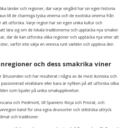
ka länder och regioner, där varje vingård har sin egen historia
aux till de charmiga tyska vinerna och de exotiska vinerna från
att utforska. Varje region har sin egen unika kultur och
t att lära sig om de lokala traditionerna och upptäcka nya smaker.
ar, där de kan utforska olika regioner och upptäcka nya viner att
ter, varför inte välja en vinresa runt världen och uppleva den
nregioner och dess smakrika viner
 årtusenden och har resulterat i några av de mest ikoniska och
assionerad vinälskare eller bara är nyfiken på att utforska olika
ärlden som bjuder på unika smakupplevelser.
oscana och Piedmont, till Spaniens Rioja och Priorat, och
inregion känd för sina egna druvsorter och stilistiska uttryck.
klimat och traditioner.