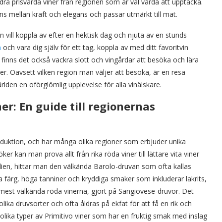
dra prisvärda viner från regionen som är väl värda att upptäcka.
s mellan kraft och elegans och passar utmärkt till mat.
n vill koppla av efter en hektisk dag och njuta av en stunds
n
och vara dig själv för ett tag, koppla av med ditt favoritvin
finns det också vackra slott och vingårdar att besöka och lära
. Oavsett vilken region man väljer att besöka, är en resa
den en oförglömlig upplevelse för alla vinälskare.
er: En guide till regionernas
nproduktion, och har många olika regioner som erbjuder unika
 kan man prova allt från rika röda viner till lättare vita viner
lien, hittar man den välkända Barolo-druvan som ofta kallas
da färg, höga tanniner och kryddiga smaker som inkluderar lakrits,
 mest välkända röda vinerna, gjort på Sangiovese-druvor. Det
ika druvsorter och ofta åldras på ekfat för att få en rik och
olika typer av Primitivo viner som har en fruktig smak med inslag