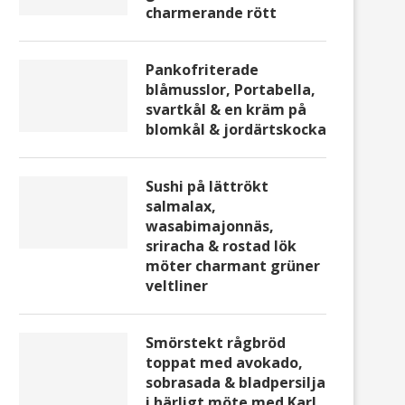
charmerande rött
Pankofriterade
blåmusslor, Portabella,
svartkål & en kräm på
blomkål & jordärtskocka
Sushi på lättrökt
salmalax,
wasabimajonnäs,
sriracha & rostad lök
möter charmant grüner
veltliner
Smörstekt rågbröd
toppat med avokado,
sobrasada & bladpersilja
i härligt möte med Karl