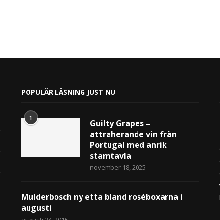
POPULÄR LÄSNING JUST NU
1
Guilty Grapes –
attraherande vin från
Portugal med anrik
stamtavla
november 18, 2025
Mulderbosch ny etta bland roséboxarna i
augusti
augusti 24, 2015