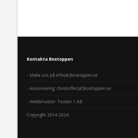
Kontakta Boxtoppen
- Maila oss på info(at)boxtoppen.se
- Annonsering: christoffer(at)boxtoppen.se
- Webbmaster: Tecken 1 AB
Copyright 2014-2024.