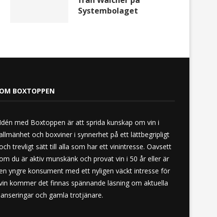
från Walcher på
Systembolaget
OM BOXTOPPEN
Idén med Boxtoppen är att sprida kunskap om vin i
allmänhet och boxviner i synnerhet på ett lättbegripligt
och trevligt sätt till alla som har ett vinintresse. Oavsett
om du är aktiv munskänk och provat vin i 50 år eller är
en yngre konsument med ett nyligen väckt intresse för
vin kommer det finnas spännande läsning om aktuella
lanseringar och gamla trotjänare.