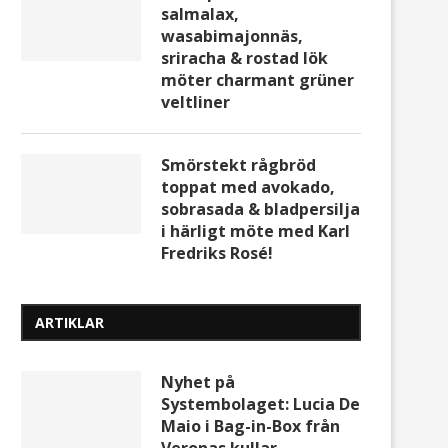
salmalax,
wasabimajonnäs,
sriracha & rostad lök
möter charmant grüner
veltliner
Smörstekt rågbröd
toppat med avokado,
sobrasada & bladpersilja
i härligt möte med Karl
Fredriks Rosé!
ARTIKLAR
Nyhet på
Systembolaget: Lucia De
Maio i Bag-in-Box från