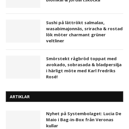
Sushi på lättrökt salmalax,
wasabimajonnäs, sriracha & rostad
lök möter charmant grüner
veltliner
Smörstekt rågbröd toppat med
avokado, sobrasada & bladpersilja
i härligt möte med Karl Fredriks
Rosé!
ARTIKLAR
Nyhet på Systembolaget: Lucia De
Maio i Bag-in-Box från Veronas
kullar