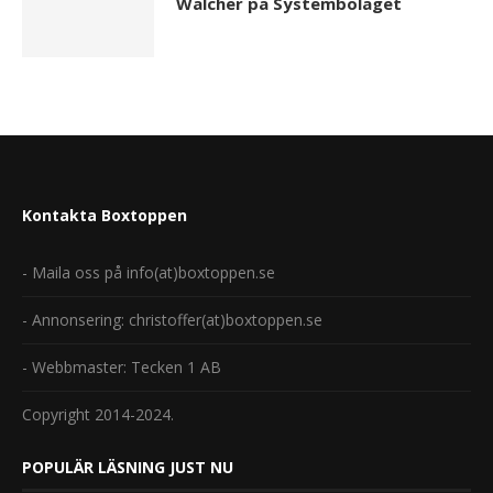
Walcher på Systembolaget
Kontakta Boxtoppen
- Maila oss på info(at)boxtoppen.se
- Annonsering: christoffer(at)boxtoppen.se
- Webbmaster: Tecken 1 AB
Copyright 2014-2024.
POPULÄR LÄSNING JUST NU