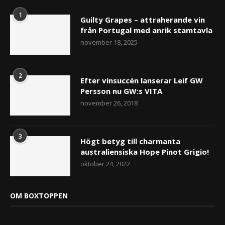
1
Guilty Grapes – attraherande vin
från Portugal med anrik stamtavla
november 18, 2025
2
Efter vinsuccén lanserar Leif GW
Persson nu GW:s VITA
november 26, 2018
3
Högt betyg till charmanta
australiensiska Hope Pinot Grigio!
oktober 24, 2022
OM BOXTOPPEN