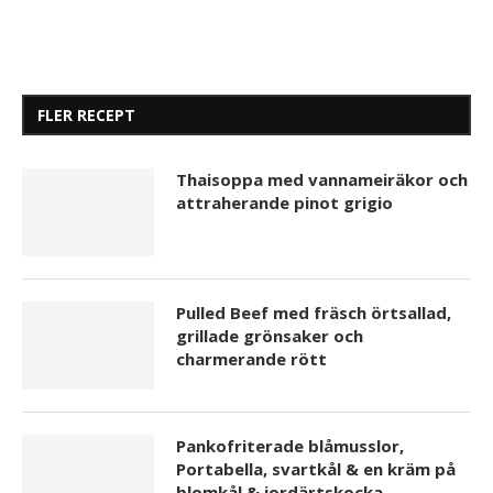
FLER RECEPT
Thaisoppa med vannameiräkor och
attraherande pinot grigio
Pulled Beef med fräsch örtsallad,
grillade grönsaker och
charmerande rött
Pankofriterade blåmusslor,
Portabella, svartkål & en kräm på
blomkål & jordärtskocka