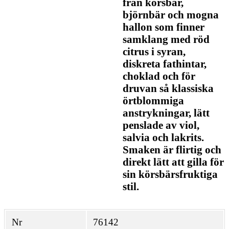
från körsbär,
björnbär och mogna
hallon som finner
samklang med röd
citrus i syran,
diskreta fathintar,
choklad och för
druvan så klassiska
örtblommiga
anstrykningar, lätt
penslade av viol,
salvia och lakrits.
Smaken är flirtig och
direkt lätt att gilla för
sin körsbärsfruktiga
stil.
Nr
76142