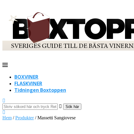
BOXVINER
FLASKVINER
Tidningen Boxtoppen
Sök här
Hem
/
Produkter
/
Massetti Sangiovese