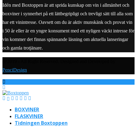
Idén med Boxtoppen är att sprida kunskap om vin i allmänhet och
boxviner i synnerhet på ett lättbegripligt och trevligt sätt till alla som
har ett vinintresse. Oavsett om du är aktiv munskänk och provat vin
i 50 år eller är en yngre konsument med ett nyligen väckt intresse för
vin kommer det finnas spännande läsning om aktuella lanseringar
och gamla trotjänare.
@2019 - All Right Reserved. Designed and Developed by
PenciDesign
BOXVINER
FLASKVINER
Tidningen Boxtoppen