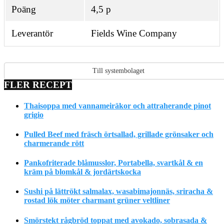
Poäng
4,5 p
Leverantör
Fields Wine Company
Till systembolaget
FLER RECEPT
Thaisoppa med vannameiräkor och attraherande pinot
grigio
Pulled Beef med fräsch örtsallad, grillade grönsaker och
charmerande rött
Pankofriterade blåmusslor, Portabella, svartkål & en
kräm på blomkål & jordärtskocka
Sushi på lättrökt salmalax, wasabimajonnäs, sriracha &
rostad lök möter charmant grüner veltliner
Smörstekt rågbröd toppat med avokado, sobrasada &