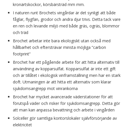
kronärtskockor, körsbärsträd mm mm.
I naturen runt Brochets vingårdar är det synligt att både
fåglar, flygfän, grodor och andra djur trivs. Detta tack vare
en ren och levande miljö med både gräs, ogräs, blommor
och träd
Brochet arbetar inte bara ekologiskt utan också med
hållbarhet och eftersträvar minsta möjliga ”carbon
footprint”
Brochet har ett pågående arbete för att hitta alternativ till
användning av kopparsulfat. Kopparsulfat är inte ett gift
och är tillåtet i ekologisk vinframställning men har en stark
doft. Utmaningen är att hitta ett alternativ som klarar
sjukdomsangrepp mot vinrankorna
Brochet har mycket avancerade väderstationer för att
förutspå väder och risker för sjukdomsangrepp. Detta gör
att man kan anpassa bevattning och arbete i vingården
Solceller gör samtliga kontorslokaler självförsörjande av
elektricitet