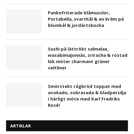
Pankofriterade blåmusslor,
Portabella, svartkål & en kräm på
blomkål & jordärtskocka
Sushi på lättrökt salmalax,
wasabimajonnäs, sriracha & rostad
lök möter charmant grüner
veltliner
Smörstekt rågbröd toppat med
avokado, sobrasada & bladpersilja
i härligt möte med Karl Fredriks
Rosé!
ARTIKLAR