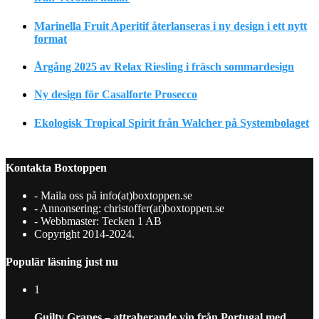
Marinella Fruit Aperitif återlanseras i ny design i ett nytt
format
Årgång 2025 av Relax Riesling i fräsch sommardesign
Ny design för Casalforte Prosecco
Ekologisk Tropical Spirit från Walcher på Systembolaget
Kontakta Boxtoppen
- Maila oss på info(at)boxtoppen.se
- Annonsering: christoffer(at)boxtoppen.se
- Webbmaster: Tecken 1 AB
Copyright 2014-2024.
Populär läsning just nu
1
Guilty Grapes – attraherande vin från Portugal med