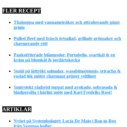
FLER RECEPT
Thaisoppa med vannameiräkor och attraherande pinot
grigio
Pulled Beef med fräsch örtsallad, grillade grönsaker och
charmerande rött
Pankofriterade blåmusslor, Portabella, svartkål & en
kräm på blomkål & jordärtskocka
Sushi på lättrökt salmalax, wasabimajonnäs, sriracha &
rostad lök möter charmant grüner veltliner
Smörstekt rågbröd toppat med avokado, sobrasada &
bladpersilja i härligt möte med Karl Fredriks Rosé!
ARTIKLAR
Nyhet på Systembolaget: Lucia De Maio i Bag-in-Box
från Veronas kullar