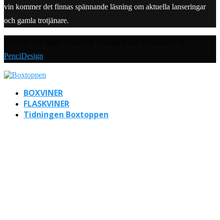
vin kommer det finnas spännande läsning om aktuella lanseringar
och gamla trotjänare.
@2019 - All Right Reserved. Designed and Developed by
PenciDesign
BOXVINER
FLASKVINER
Tidningen Boxtoppen