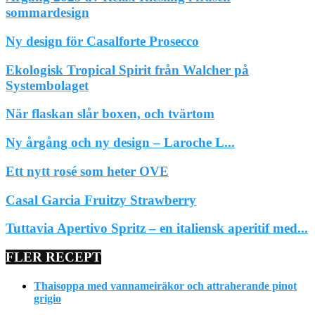
sommardesign
Ny design för Casalforte Prosecco
Ekologisk Tropical Spirit från Walcher på
Systembolaget
När flaskan slår boxen, och tvärtom
Ny årgång och ny design – Laroche L...
Ett nytt rosé som heter OVE
Casal Garcia Fruitzy Strawberry
Tuttavia Apertivo Spritz – en italiensk aperitif med...
FLER RECEPT
Thaisoppa med vannameiräkor och attraherande pinot
grigio