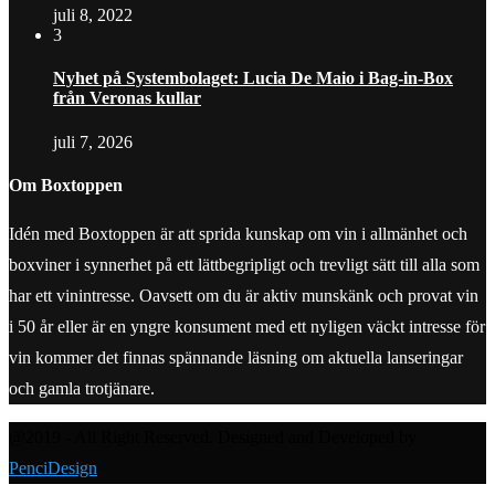
juli 8, 2022
3
Nyhet på Systembolaget: Lucia De Maio i Bag-in-Box
från Veronas kullar
juli 7, 2026
Om Boxtoppen
Idén med Boxtoppen är att sprida kunskap om vin i allmänhet och
boxviner i synnerhet på ett lättbegripligt och trevligt sätt till alla som
har ett vinintresse. Oavsett om du är aktiv munskänk och provat vin
i 50 år eller är en yngre konsument med ett nyligen väckt intresse för
vin kommer det finnas spännande läsning om aktuella lanseringar
och gamla trotjänare.
@2019 - All Right Reserved. Designed and Developed by
PenciDesign