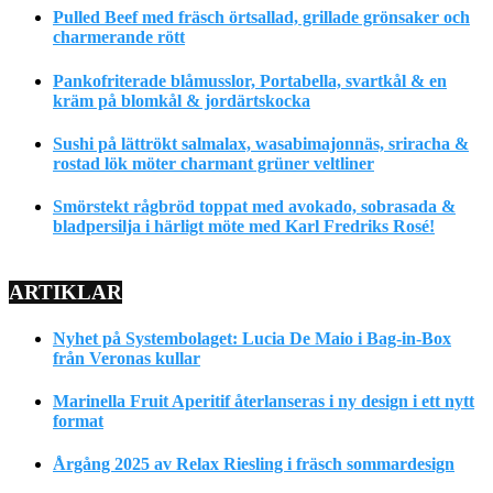
Pulled Beef med fräsch örtsallad, grillade grönsaker och
charmerande rött
Pankofriterade blåmusslor, Portabella, svartkål & en
kräm på blomkål & jordärtskocka
Sushi på lättrökt salmalax, wasabimajonnäs, sriracha &
rostad lök möter charmant grüner veltliner
Smörstekt rågbröd toppat med avokado, sobrasada &
bladpersilja i härligt möte med Karl Fredriks Rosé!
ARTIKLAR
Nyhet på Systembolaget: Lucia De Maio i Bag-in-Box
från Veronas kullar
Marinella Fruit Aperitif återlanseras i ny design i ett nytt
format
Årgång 2025 av Relax Riesling i fräsch sommardesign