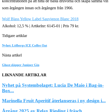
koncentrationen på att hitta de bästa druvorna och skapa samma vin
som årgången innan och årgången från 1966.
Wolf Blass Yellow Label Sauvignon Blanc 2018
Alkohol: 12,5 % | Artikelnr: 6145-01 | Pris 79 kr.
Tidigare artiklar
Nyhet: Löfbergs ICE Coffee Oat
Nästa artikel
Ghost släpper Juniper Gin
LIKNANDE ARTIKLAR
Nyhet på Systembolaget: Lucia De Maio i Bag-in-
Box...
Marinella Fruit Aperitif återlanseras i ny design i...
Årgång 2025 av Relax Riesling i fräsch