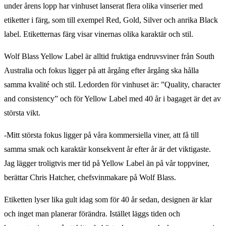
under årens lopp har vinhuset lanserat flera olika vinserier med
etiketter i färg, som till exempel Red, Gold, Silver och anrika Black
label. Etiketternas färg visar vinernas olika karaktär och stil.
Wolf Blass Yellow Label är alltid fruktiga endruvsviner från South
Australia och fokus ligger på att årgång efter årgång ska hålla
samma kvalité och stil. Ledorden för vinhuset är: ”Quality, character
and consistency” och för Yellow Label med 40 år i bagaget är det av
största vikt.
-Mitt största fokus ligger på våra kommersiella viner, att få till
samma smak och karaktär konsekvent år efter år är det viktigaste.
Jag lägger troligtvis mer tid på Yellow Label än på vår toppviner,
berättar Chris Hatcher, chefsvinmakare på Wolf Blass.
Etiketten lyser lika gult idag som för 40 år sedan, designen är klar
och inget man planerar förändra. Istället läggs tiden och