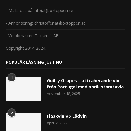
- Maila oss på info(at)boxtoppen.se
- Annonsering: christoffer(at)boxtoppen.se
- Webbmaster: Tecken 1 AB
Copyright 2014-2024.
POPULÄR LÄSNING JUST NU
1
Guilty Grapes – attraherande vin
från Portugal med anrik stamtavla
november 18, 2025
2
Flaskvin VS Lådvin
april 7, 2022