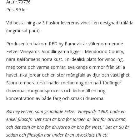
Art.nr.70776
Pris: 99 kr
Vid beställning av 3 flaskor levereras vinet i en designad trälåda
(begränsat parti).
Producenten bakom RED by Parnevik är välrenommerade
Fetzer Vineyards. Vinodlingarna ligger i Mendocino County,
nära Kaliforniens norra kust. En idealisk plats för vinodling,
med torra och varma somrar, svalkande dimmor från Stilla
havet, rika jordar och en stor mångfald av djur och växtlighet.
Stora temperaturskillnader mellan dag och natt förlänger
druvornas mognadsprocess och bidrar till en hög
koncentration av både färg och smak i druvorna.
Barney Fetzer, som grundade Fetzer Vineyards 1968, hade en
enkel filosofi:
”Det som är bra för jorden är bra för druvorna,
och det som är bra för druvorna är bra för vinet.” Det är 50 år
sedan och filosofin har under åren utvecklats till ett