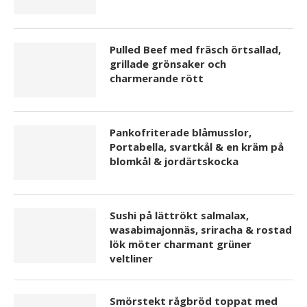
Pulled Beef med fräsch örtsallad,
grillade grönsaker och
charmerande rött
Pankofriterade blåmusslor,
Portabella, svartkål & en kräm på
blomkål & jordärtskocka
Sushi på lättrökt salmalax,
wasabimajonnäs, sriracha & rostad
lök möter charmant grüner
veltliner
Smörstekt rågbröd toppat med