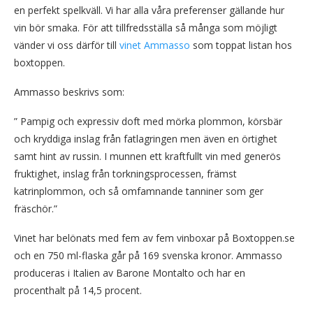
en perfekt spelkväll. Vi har alla våra preferenser gällande hur
vin bör smaka. För att tillfredsställa så många som möjligt
vänder vi oss därför till
vinet Ammasso
som toppat listan hos
boxtoppen.
Ammasso beskrivs som:
” Pampig och expressiv doft med mörka plommon, körsbär
och kryddiga inslag från fatlagringen men även en örtighet
samt hint av russin. I munnen ett kraftfullt vin med generös
fruktighet, inslag från torkningsprocessen, främst
katrinplommon, och så omfamnande tanniner som ger
fräschör.”
Vinet har belönats med fem av fem vinboxar på Boxtoppen.se
och en 750 ml-flaska går på 169 svenska kronor. Ammasso
produceras i Italien av Barone Montalto och har en
procenthalt på 14,5 procent.