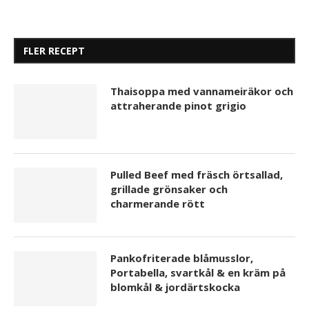
FLER RECEPT
Thaisoppa med vannameiräkor och
attraherande pinot grigio
Marinella Fruit Aperitif återlanseras i ny design i...
Pulled Beef med fräsch örtsallad,
grillade grönsaker och
charmerande rött
Pankofriterade blåmusslor,
Portabella, svartkål & en kräm på
blomkål & jordärtskocka