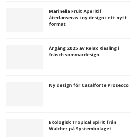
Marinella Fruit Aperitif
återlanseras i ny design i ett nytt
format
Ekologisk Tropical Spirit från Walcher på
Årgång 2025 av Relax Riesling i
Systembolaget
fräsch sommardesign
Ny design för Casalforte Prosecco
Ekologisk Tropical Spirit från
När flaskan slår boxen, och tvärtom
Walcher på Systembolaget