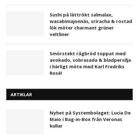
Årgång 2025 av Relax Riesling i fräsch
Sushi på lättrökt salmalax,
sommardesign
wasabimajonnäs, sriracha & rostad
lök möter charmant grüner
veltliner
Smörstekt rågbröd toppat med
avokado, sobrasada & bladpersilja
i härligt möte med Karl Fredriks
Rosé!
Ny design för Casalforte Prosecco
ARTIKLAR
Nyhet på Systembolaget: Lucia De
Maio i Bag-in-Box från Veronas
kullar