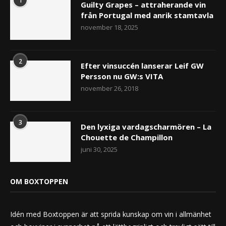
1
Guilty Grapes – attraherande vin
från Portugal med anrik stamtavla
november 18, 2025
2
Efter vinsuccén lanserar Leif GW
Persson nu GW:s VITA
Casal Garcia Fruitzy Strawberry
november 26, 2018
3
Den lyxiga vardagscharmören – La
Chouette de Champillon
juni 30, 2025
OM BOXTOPPEN
Idén med Boxtoppen är att sprida kunskap om vin i allmänhet