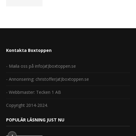
Kontakta Boxtoppen
Ny årgång och ny design – Laroche L...
- Maila oss på info(at)boxtoppen.se
- Annonsering: christoffer(at)boxtoppen.se
- Webbmaster: Tecken 1 AB
Copyright 2014-2024.
Ett nytt rosé som heter OVE
POPULÄR LÄSNING JUST NU