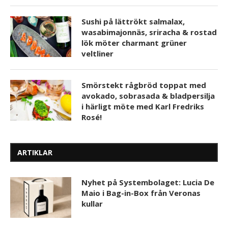
Sushi på lättrökt salmalax,
wasabimajonnäs, sriracha & rostad
lök möter charmant grüner
veltliner
Smörstekt rågbröd toppat med
avokado, sobrasada & bladpersilja
i härligt möte med Karl Fredriks
Rosé!
ARTIKLAR
Nyhet på Systembolaget: Lucia De
Maio i Bag-in-Box från Veronas
kullar