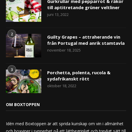
Gurkrullar med pepparrot & räkor
till aptitretande grüner veltliner
juni 13, 2022
2
Guilty Grapes – attraherande vin
från Portugal med anrik stamtavla
november 18, 2025
3
Porchetta, polenta, rucola &
sydafrikanskt rött
oktober 18, 2022
OM BOXTOPPEN
Idén med Boxtoppen är att sprida kunskap om vin i allmänhet
och boxviner i synnerhet på ett lättbegripligt och trevligt sätt till