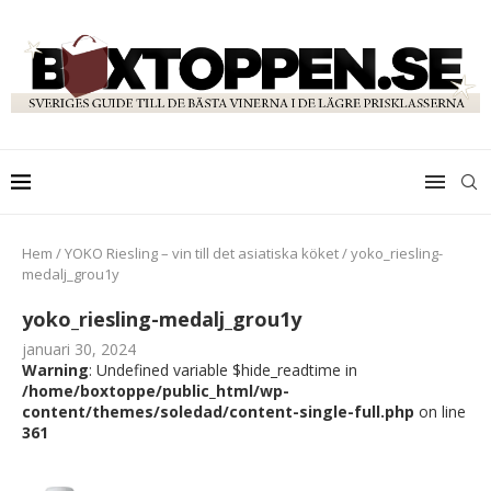
Hem
/
YOKO Riesling – vin till det asiatiska köket
/
yoko_riesling-
medalj_grou1y
yoko_riesling-medalj_grou1y
januari 30, 2024
Warning
: Undefined variable $hide_readtime in
/home/boxtoppe/public_html/wp-
content/themes/soledad/content-single-full.php
on line
361