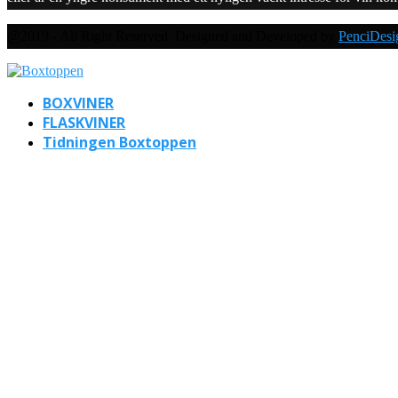
@2019 - All Right Reserved. Designed and Developed by
PenciDesi
BOXVINER
FLASKVINER
Tidningen Boxtoppen