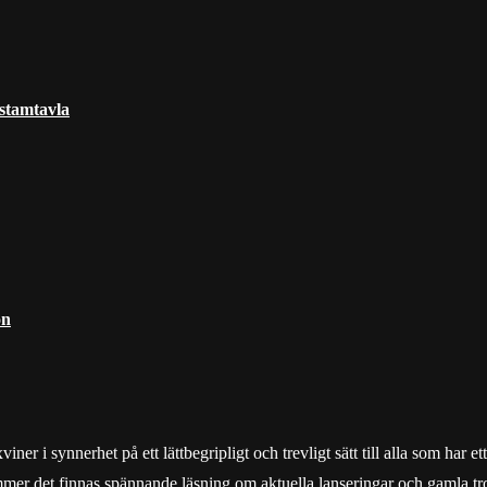
 stamtavla
on
r i synnerhet på ett lättbegripligt och trevligt sätt till alla som har e
mmer det finnas spännande läsning om aktuella lanseringar och gamla tro