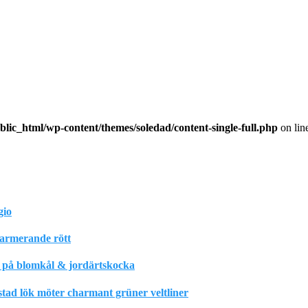
lic_html/wp-content/themes/soledad/content-single-full.php
on lin
gio
harmerande rött
m på blomkål & jordärtskocka
stad lök möter charmant grüner veltliner