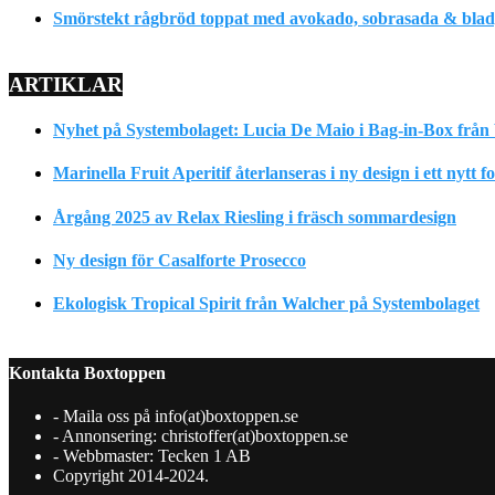
Smörstekt rågbröd toppat med avokado, sobrasada & bladpe
ARTIKLAR
Nyhet på Systembolaget: Lucia De Maio i Bag-in-Box från 
Marinella Fruit Aperitif återlanseras i ny design i ett nytt 
Årgång 2025 av Relax Riesling i fräsch sommardesign
Ny design för Casalforte Prosecco
Ekologisk Tropical Spirit från Walcher på Systembolaget
Kontakta Boxtoppen
- Maila oss på info(at)boxtoppen.se
- Annonsering: christoffer(at)boxtoppen.se
- Webbmaster: Tecken 1 AB
Copyright 2014-2024.