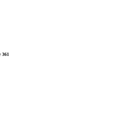
e
361