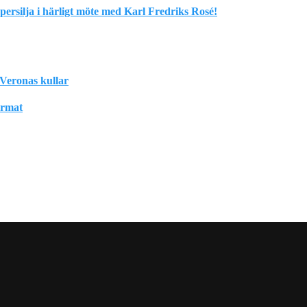
rsilja i härligt möte med Karl Fredriks Rosé!
Veronas kullar
format