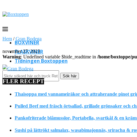
Hem
/
Gran Bodega
BOXVINER
FLASKVINER
november 27, 2023
Warning
: Undefined variable $hide_readtime in
/home/boxtoppe/pub
Tidningen Boxtoppen
Sök här
FLER RECEPT
Thaisoppa med vannameiräkor och attraherande pinot gri
Pulled Beef med fräsch örtsallad, grillade grönsaker och c
Pankofriterade blåmusslor, Portabella, svartkål & en krä
Sushi på lättrökt salmalax, wasabimajonnäs, sriracha & ro