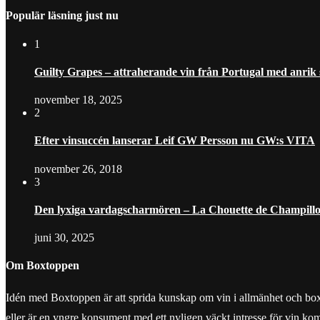
Populär läsning just nu
1
Guilty Grapes – attraherande vin från Portugal med anrik
november 18, 2025
2
Efter vinsuccén lanserar Leif GW Persson nu GW:s VITA
november 26, 2018
3
Den lyxiga vardagscharmören – La Chouette de Champill
juni 30, 2025
Om Boxtoppen
Idén med Boxtoppen är att sprida kunskap om vin i allmänhet och boxvine
eller är en yngre konsument med ett nyligen väckt intresse för vin ko