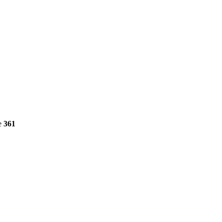
e
361