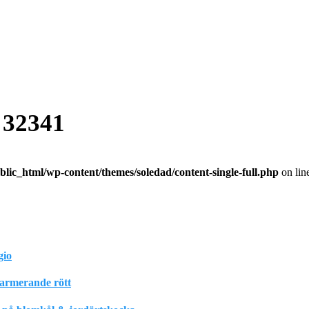
 32341
lic_html/wp-content/themes/soledad/content-single-full.php
on lin
gio
harmerande rött