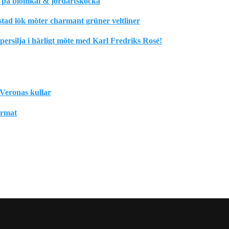
m på blomkål & jordärtskocka
stad lök möter charmant grüner veltliner
rsilja i härligt möte med Karl Fredriks Rosé!
Veronas kullar
format