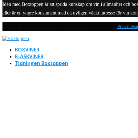
Idén med Boxtoppen är att sprida kunskap om vin i allmänhet och boxvine
eller är en yngre konsument med ett nyligen väckt intresse för vin ko
@2019 - All Right Reserved. Designed and Developed by
PenciDesi
BOXVINER
FLASKVINER
Tidningen Boxtoppen