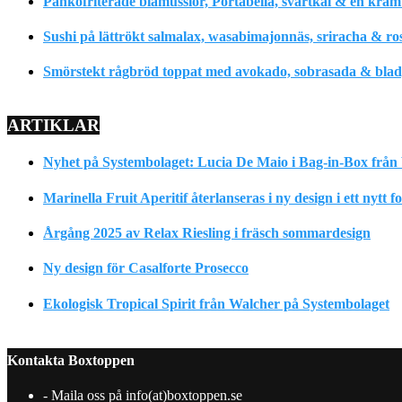
Pankofriterade blåmusslor, Portabella, svartkål & en krä
Sushi på lättrökt salmalax, wasabimajonnäs, sriracha & ro
Smörstekt rågbröd toppat med avokado, sobrasada & bladpe
ARTIKLAR
Nyhet på Systembolaget: Lucia De Maio i Bag-in-Box från 
Marinella Fruit Aperitif återlanseras i ny design i ett nytt 
Årgång 2025 av Relax Riesling i fräsch sommardesign
Ny design för Casalforte Prosecco
Ekologisk Tropical Spirit från Walcher på Systembolaget
Kontakta Boxtoppen
- Maila oss på info(at)boxtoppen.se