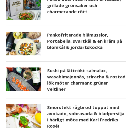
grillade grönsaker och
charmerande rött
Pankofriterade blåmusslor,
Portabella, svartkål & en kräm på
blomkål & jordärtskocka
Sushi på lättrökt salmalax,
wasabimajonnäs, sriracha & rostad
lök möter charmant grüner
veltliner
Smörstekt rågbröd toppat med
avokado, sobrasada & bladpersilja
i härligt möte med Karl Fredriks
Rosé!