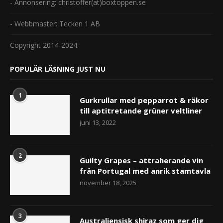
- Annonsering: christoffer(at)boxtoppen.se
- Webbmaster: Tecken 1 AB
Copyright 2014-2024.
POPULÄR LÄSNING JUST NU
1
Gurkrullar med pepparrot & räkor
till aptitretande grüner veltliner
juni 13, 2022
2
Guilty Grapes – attraherande vin
från Portugal med anrik stamtavla
november 18, 2025
3
Australiensisk shiraz som ger dig