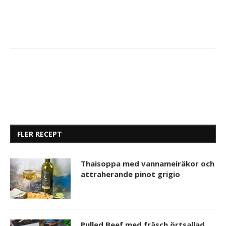
FLER RECEPT
Thaisoppa med vannameiräkor och
attraherande pinot grigio
Pulled Beef med fräsch örtsallad,