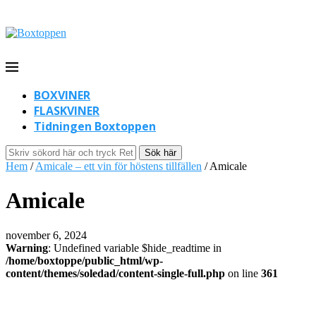
BOXVINER
FLASKVINER
Tidningen Boxtoppen
Sök här
Hem
/
Amicale – ett vin för höstens tillfällen
/
Amicale
Amicale
november 6, 2024
Warning
: Undefined variable $hide_readtime in
/home/boxtoppe/public_html/wp-
content/themes/soledad/content-single-full.php
on line
361