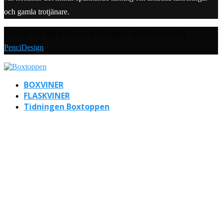
och gamla trotjänare.
@2019 - All Right Reserved. Designed and Developed by
PenciDesign
BOXVINER
FLASKVINER
Tidningen Boxtoppen