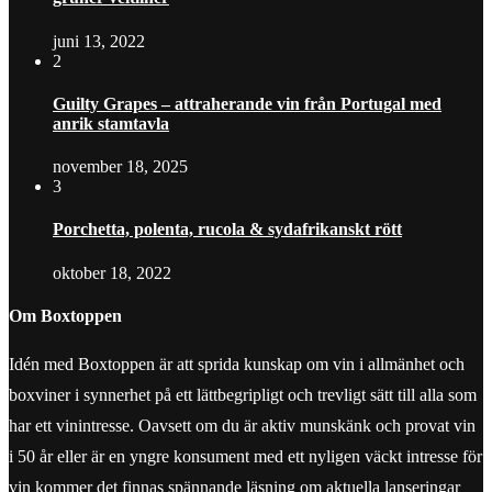
juni 13, 2022
2
Guilty Grapes – attraherande vin från Portugal med
anrik stamtavla
november 18, 2025
3
Porchetta, polenta, rucola & sydafrikanskt rött
oktober 18, 2022
Om Boxtoppen
Idén med Boxtoppen är att sprida kunskap om vin i allmänhet och
boxviner i synnerhet på ett lättbegripligt och trevligt sätt till alla som
har ett vinintresse. Oavsett om du är aktiv munskänk och provat vin
i 50 år eller är en yngre konsument med ett nyligen väckt intresse för
vin kommer det finnas spännande läsning om aktuella lanseringar