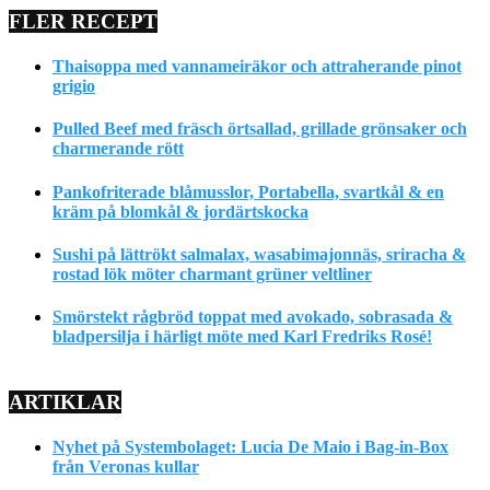
FLER RECEPT
Thaisoppa med vannameiräkor och attraherande pinot
grigio
Pulled Beef med fräsch örtsallad, grillade grönsaker och
charmerande rött
Pankofriterade blåmusslor, Portabella, svartkål & en
kräm på blomkål & jordärtskocka
Sushi på lättrökt salmalax, wasabimajonnäs, sriracha &
rostad lök möter charmant grüner veltliner
Smörstekt rågbröd toppat med avokado, sobrasada &
bladpersilja i härligt möte med Karl Fredriks Rosé!
ARTIKLAR
Nyhet på Systembolaget: Lucia De Maio i Bag-in-Box
från Veronas kullar