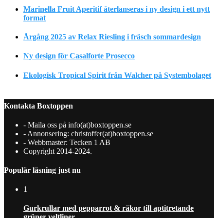
Marinella Fruit Aperitif återlanseras i ny design i ett nytt
format
Årgång 2025 av Relax Riesling i fräsch sommardesign
Ny design för Casalforte Prosecco
Ekologisk Tropical Spirit från Walcher på Systembolaget
Kontakta Boxtoppen
- Maila oss på info(at)boxtoppen.se
- Annonsering: christoffer(at)boxtoppen.se
- Webbmaster: Tecken 1 AB
Copyright 2014-2024.
Populär läsning just nu
1
Gurkrullar med pepparrot & räkor till aptitretande
grüner veltliner