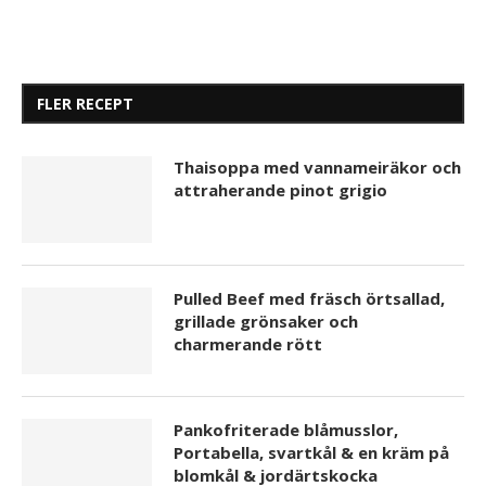
FLER RECEPT
Thaisoppa med vannameiräkor och
attraherande pinot grigio
Pulled Beef med fräsch örtsallad,
grillade grönsaker och
charmerande rött
Pankofriterade blåmusslor,
Portabella, svartkål & en kräm på
blomkål & jordärtskocka