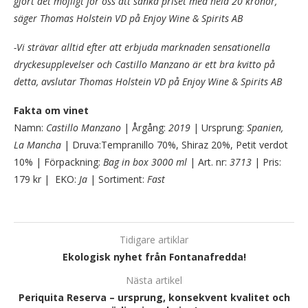
gjort det möjligt för oss att sänka priset med hela 20 kronor,
säger Thomas Holstein VD på Enjoy Wine & Spirits AB
-Vi strävar alltid efter att erbjuda marknaden sensationella
dryckesupplevelser och Castillo Manzano är ett bra kvitto på
detta, avslutar Thomas Holstein VD på Enjoy Wine & Spirits AB
Fakta om vinet
Namn:
Castillo Manzano
| Årgång:
2019
| Ursprung:
Spanien,
La Mancha
| Druva:Tempranillo 70%, Shiraz 20%, Petit verdot
10% | Förpackning:
Bag in box 3000 ml
| Art. nr:
3713
| Pris:
179 kr | EKO:
Ja
| Sortiment:
F
ast
Tidigare artiklar
Ekologisk nyhet från Fontanafredda!
Nästa artikel
Periquita Reserva – ursprung, konsekvent kvalitet och