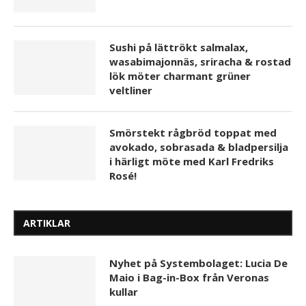
Sushi på lättrökt salmalax,
wasabimajonnäs, sriracha & rostad
lök möter charmant grüner
veltliner
Smörstekt rågbröd toppat med
avokado, sobrasada & bladpersilja
i härligt möte med Karl Fredriks
Rosé!
ARTIKLAR
Nyhet på Systembolaget: Lucia De
Maio i Bag-in-Box från Veronas
kullar