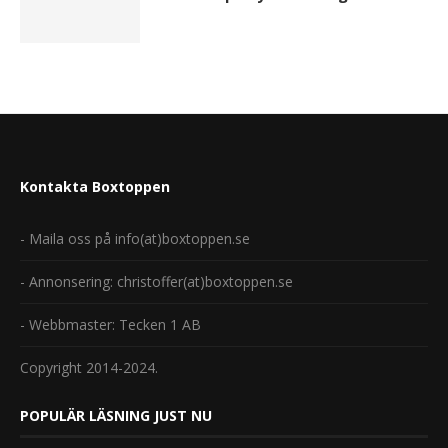
Kontakta Boxtoppen
- Maila oss på info(at)boxtoppen.se
- Annonsering: christoffer(at)boxtoppen.se
- Webbmaster: Tecken 1 AB
Copyright 2014-2024.
POPULÄR LÄSNING JUST NU