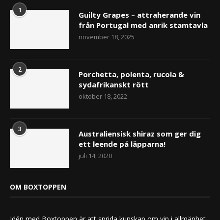
1
Guilty Grapes – attraherande vin
från Portugal med anrik stamtavla
november 18, 2025
2
Porchetta, polenta, rucola &
sydafrikanskt rött
oktober 18, 2022
3
Australiensisk shiraz som ger dig
ett leende på läpparna!
juli 14, 2020
OM BOXTOPPEN
Idén med Boxtoppen är att sprida kunskap om vin i allmänhet