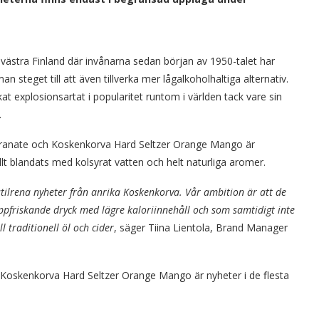
dvästra Finland där invånarna sedan början av 1950-talet har
 steget till att även tillverka mer lågalkoholhaltiga alternativ.
t explosionsartat i popularitet runtom i världen tack vare sin
.
ranate och Koskenkorva Hard Seltzer Orange Mango är
 blandats med kolsyrat vatten och helt naturliga aromer.
stilrena nyheter från anrika Koskenkorva. Vår ambition är att de
uppfriskande dryck med lägre kaloriinnehåll och som samtidigt inte
l traditionell öl och cider
, säger Tiina Lientola, Brand Manager
oskenkorva Hard Seltzer Orange Mango är nyheter i de flesta