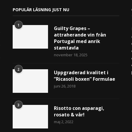
POPULÄR LÄSNING JUST NU
1
Guilty Grapes –
attraherande vin från
Portugal med anrik
stamtavla
november 18, 2025
2
Uppgraderad kvalitet i
”Ricasoli boxen” Formulae
juni 26, 2018
3
Risotto con asparagi,
rosato & vår!
maj 2, 2022