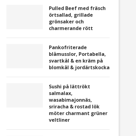
Pulled Beef med fräsch
örtsallad, grillade
grönsaker och
charmerande rött
Pankofriterade
blåmusslor, Portabella,
svartkål & en kräm på
blomkål & jordärtskocka
Sushi på lättrökt
salmalax,
wasabimajonnäs,
sriracha & rostad lök
möter charmant grüner
veltliner