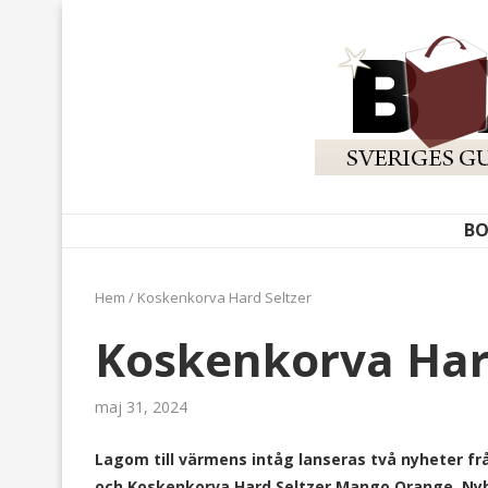
BO
Hem
/
Koskenkorva Hard Seltzer
Koskenkorva Har
maj 31, 2024
Lagom till värmens intåg lanseras två nyheter 
och Koskenkorva Hard Seltzer Mango Orange. Nyh