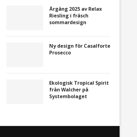
Årgång 2025 av Relax
Riesling i fräsch
sommardesign
Ny design för Casalforte
Prosecco
Ny design för Casalforte
Ekologisk Tropical Spiri
Prosecco
Walcher på Systembol
Ekologisk Tropical Spirit
från Walcher på
Systembolaget