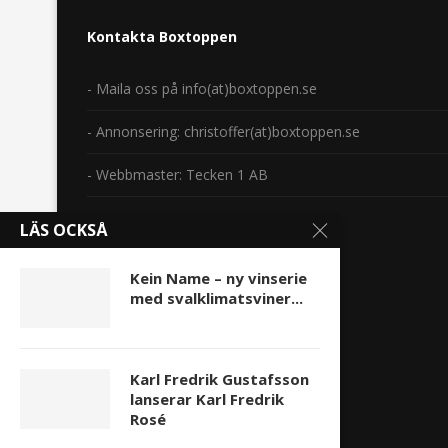
Kontakta Boxtoppen
- Maila oss på info(at)boxtoppen.se
- Annonsering: christoffer(at)boxtoppen.se
- Webbmaster: Tecken 1 AB
Copyright 2014-2024.
LÄS OCKSÅ
Kein Name – ny vinserie
med svalklimatsviner...
Karl Fredrik Gustafsson
lanserar Karl Fredrik
Rosé