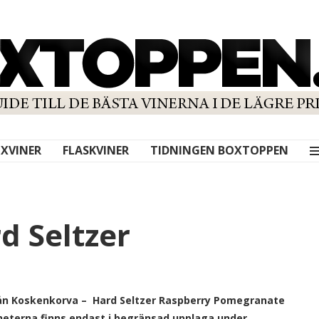
XVINER
FLASKVINER
TIDNINGEN BOXTOPPEN
d Seltzer
från Koskenkorva – Hard Seltzer Raspberry Pomegranate
eterna finns endast i begränsad upplaga under