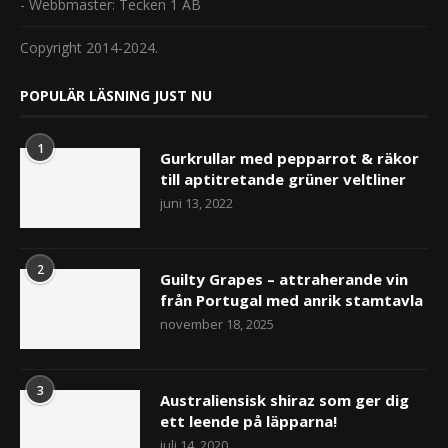
- Webbmaster: Tecken 1 AB
Copyright 2014-2024.
POPULÄR LÄSNING JUST NU
1
Gurkrullar med pepparrot & räkor
till aptitretande grüner veltliner
juni 13, 2022
2
Guilty Grapes – attraherande vin
från Portugal med anrik stamtavla
november 18, 2025
3
Australiensisk shiraz som ger dig
ett leende på läpparna!
juli 14, 2020