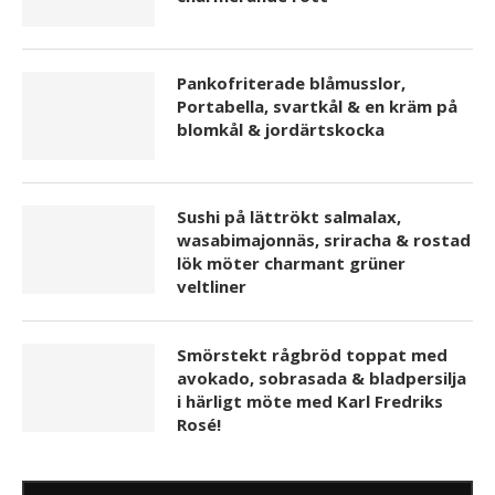
Pankofriterade blåmusslor,
Portabella, svartkål & en kräm på
blomkål & jordärtskocka
Sushi på lättrökt salmalax,
wasabimajonnäs, sriracha & rostad
lök möter charmant grüner
veltliner
Smörstekt rågbröd toppat med
avokado, sobrasada & bladpersilja
i härligt möte med Karl Fredriks
Rosé!