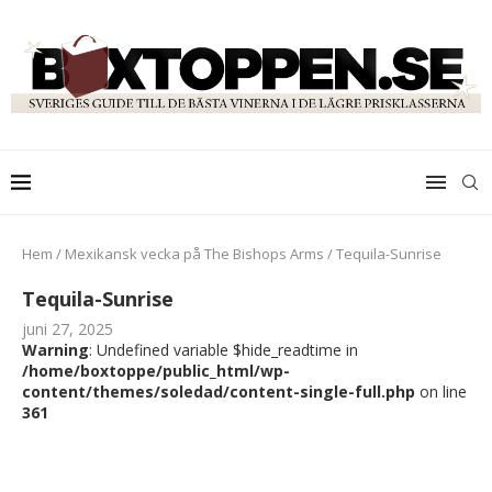
Hem
/
Mexikansk vecka på The Bishops Arms
/
Tequila-Sunrise
Tequila-Sunrise
juni 27, 2025
Warning
: Undefined variable $hide_readtime in
/home/boxtoppe/public_html/wp-
content/themes/soledad/content-single-full.php
on line
361