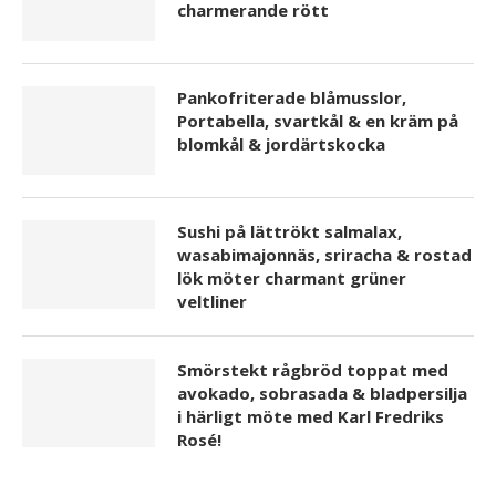
charmerande rött
Pankofriterade blåmusslor,
Portabella, svartkål & en kräm på
blomkål & jordärtskocka
Sushi på lättrökt salmalax,
wasabimajonnäs, sriracha & rostad
lök möter charmant grüner
veltliner
Smörstekt rågbröd toppat med
avokado, sobrasada & bladpersilja
i härligt möte med Karl Fredriks
Rosé!