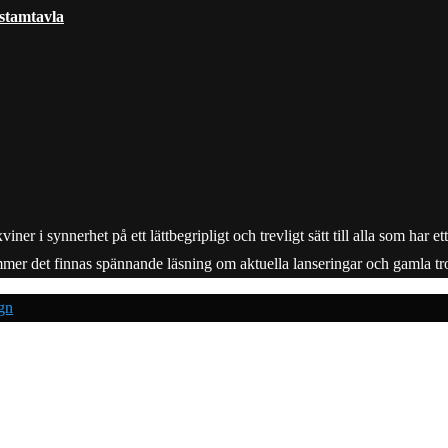
 stamtavla
r i synnerhet på ett lättbegripligt och trevligt sätt till alla som har e
mmer det finnas spännande läsning om aktuella lanseringar och gamla tro
gn