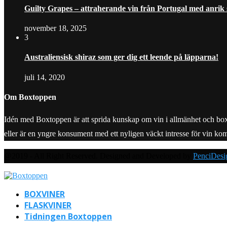
Guilty Grapes – attraherande vin från Portugal med anrik
november 18, 2025
3
Australiensisk shiraz som ger dig ett leende på läpparna!
juli 14, 2020
Om Boxtoppen
Idén med Boxtoppen är att sprida kunskap om vin i allmänhet och boxvine
eller är en yngre konsument med ett nyligen väckt intresse för vin ko
@2019 - All Right Reserved. Designed and Developed by
PenciDesi
BOXVINER
FLASKVINER
Tidningen Boxtoppen