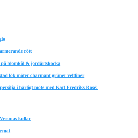
gio
harmerande rött
m på blomkål & jordärtskocka
stad lök möter charmant grüner veltliner
rsilja i härligt möte med Karl Fredriks Rosé!
Veronas kullar
format