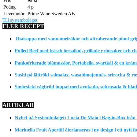
Pris
99 kr
Poäng
4 p
Leverantör
Prime Wine Sweden AB
Till systembolaget
FLER RECEPT
Thaisoppa med vannameiräkor och attraherande pinot gri
Pulled Beef med fräsch örtsallad, grillade grönsaker och c
Pankofriterade blåmusslor, Portabella, svartkål & en krä
Sushi på lättrökt salmalax, wasabimajonnäs, sriracha & ro
Smörstekt rågbröd toppat med avokado, sobrasada & bladpe
ARTIKLAR
Nyhet på Systembolaget: Lucia De Maio i Bag-in-Box från 
Marinella Fruit Aperitif återlanseras i ny design i ett nytt 