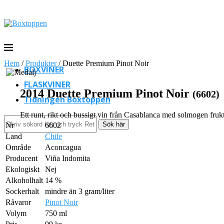
Hem
/
Produkter
/
Duette Premium Pinot Noir
BOXVINER
FLASKVINER
2014 Duette Premium Pinot Noir
(6602)
Tidningen Boxtoppen
Ett runt, rikt och bussigt vin från Casablanca med solmogen frukt
Sök här
Nr
6602
Land
Chile
Område
Aconcagua
Producent
Viña Indomita
Ekologiskt
Nej
Alkoholhalt
14 %
Sockerhalt
mindre än 3 gram/liter
Råvaror
Pinot Noir
Volym
750 ml