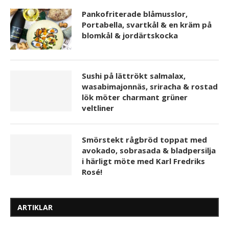
Pankofriterade blåmusslor,
Portabella, svartkål & en kräm på
blomkål & jordärtskocka
Sushi på lättrökt salmalax,
wasabimajonnäs, sriracha & rostad
lök möter charmant grüner
veltliner
Smörstekt rågbröd toppat med
avokado, sobrasada & bladpersilja
i härligt möte med Karl Fredriks
Rosé!
ARTIKLAR