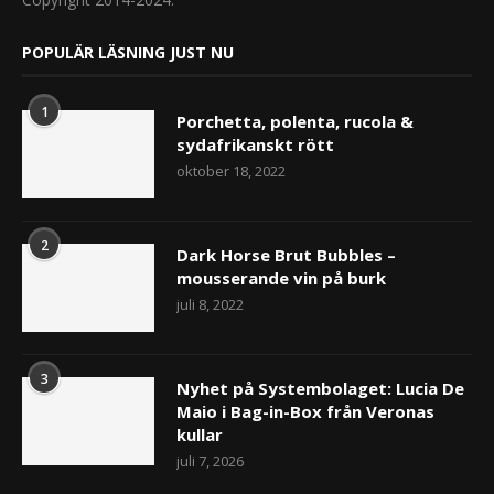
POPULÄR LÄSNING JUST NU
1
Porchetta, polenta, rucola &
sydafrikanskt rött
oktober 18, 2022
2
Dark Horse Brut Bubbles –
mousserande vin på burk
juli 8, 2022
3
Nyhet på Systembolaget: Lucia De
Maio i Bag-in-Box från Veronas
kullar
juli 7, 2026