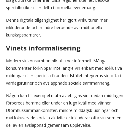
idag utforska viner från olika regioner utan att besöka
specialbutiker eller delta i formella evenemang.
Denna digitala tillgänglighet har gjort vinkulturen mer
inkluderande och mindre beroende av traditionella
kunskapsbarriärer.
Vinets informalisering
Modern vinkonsumtion blir allt mer informell. Många
konsumenter förknippar inte längre vin enbart med exklusiva
middagar eller speciella firanden. Istället integreras vin ofta i
vardagsrutiner och avslappnade sociala sammanhang.
Någon kan till exempel njuta av ett glas vin medan middagen
förbereds hemma eller under en lugn kväll med vänner.
Utomhussammankomster, mindre middagsbjudningar och
matfokuserade sociala aktiviteter inkluderar ofta vin som en
del av en avslappnad gemensam upplevelse.