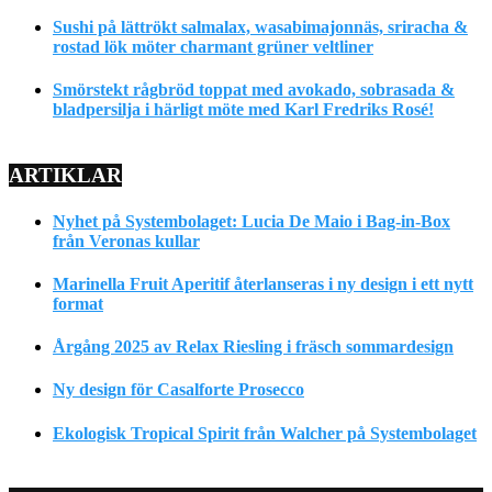
Sushi på lättrökt salmalax, wasabimajonnäs, sriracha &
rostad lök möter charmant grüner veltliner
Smörstekt rågbröd toppat med avokado, sobrasada &
bladpersilja i härligt möte med Karl Fredriks Rosé!
ARTIKLAR
Nyhet på Systembolaget: Lucia De Maio i Bag-in-Box
från Veronas kullar
Marinella Fruit Aperitif återlanseras i ny design i ett nytt
format
Årgång 2025 av Relax Riesling i fräsch sommardesign
Ny design för Casalforte Prosecco
Ekologisk Tropical Spirit från Walcher på Systembolaget