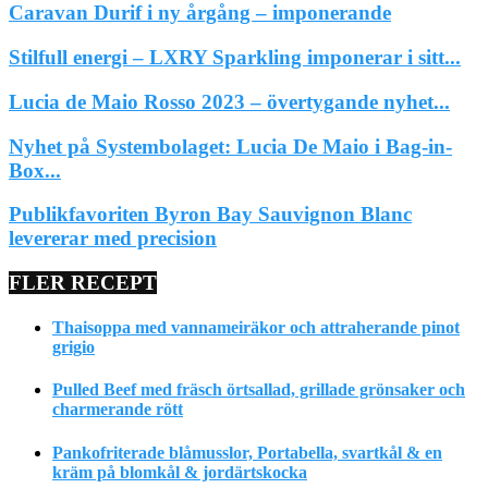
Caravan Durif i ny årgång – imponerande
Stilfull energi – LXRY Sparkling imponerar i sitt...
Lucia de Maio Rosso 2023 – övertygande nyhet...
Nyhet på Systembolaget: Lucia De Maio i Bag-in-
Box...
Publikfavoriten Byron Bay Sauvignon Blanc
levererar med precision
FLER RECEPT
Thaisoppa med vannameiräkor och attraherande pinot
grigio
Pulled Beef med fräsch örtsallad, grillade grönsaker och
charmerande rött
Pankofriterade blåmusslor, Portabella, svartkål & en
kräm på blomkål & jordärtskocka