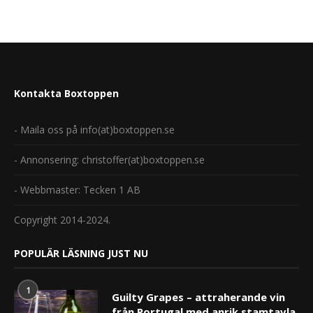
Kontakta Boxtoppen
- Maila oss på info(at)boxtoppen.se
- Annonsering: christoffer(at)boxtoppen.se
- Webbmaster: Tecken 1 AB
Copyright 2014-2024.
POPULÄR LÄSNING JUST NU
1
Guilty Grapes – attraherande vin
från Portugal med anrik stamtavla