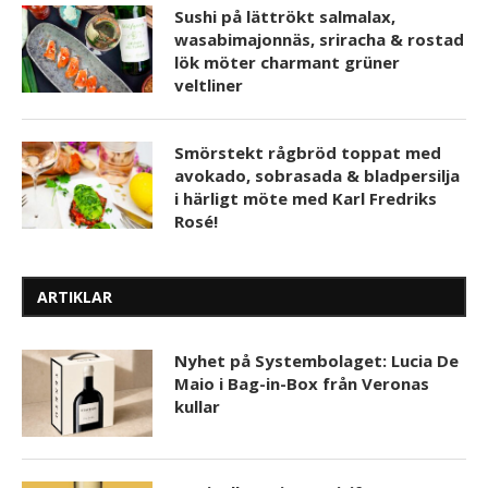
Sushi på lättrökt salmalax,
wasabimajonnäs, sriracha & rostad
lök möter charmant grüner
veltliner
Smörstekt rågbröd toppat med
avokado, sobrasada & bladpersilja
i härligt möte med Karl Fredriks
Rosé!
ARTIKLAR
Nyhet på Systembolaget: Lucia De
Maio i Bag-in-Box från Veronas
kullar