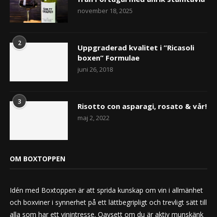
november 18, 2025
2
Uppgraderad kvalitet i ”Ricasoli
boxen” Formulae
juni 26, 2018
3
Risotto con asparagi, rosato & vår!
maj 2, 2022
OM BOXTOPPEN
Idén med Boxtoppen är att sprida kunskap om vin i allmänhet
och boxviner i synnerhet på ett lättbegripligt och trevligt sätt till
alla som har ett vinintresse. Oavsett om du är aktiv munskänk