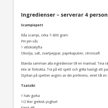
Ingredienser – serverar 4 person
Scampispett
Råa scampi, cirka 7–800 gram
Piri piri-sås
1 vitlöksklyfta
Olivolja, salt, svartpeppar, paprikapulver, citronsaft
Blanda samman alla ingredienser till en marinad. Tina r
inte är förkokta. Trä på ett spett och grilla hastigt ett
Styrkan på spetten avgörs av din preferens, vinet tål en 
Tzatziki
1 halv gurka
1/2 liter grekisk yoghurt
Färsk dill