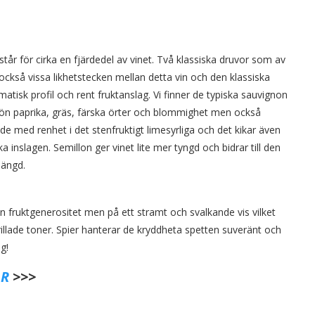
år för cirka en fjärdedel av vinet. Två klassiska druvor som av
också vissa likhetstecken mellan detta vin och den klassiska
tisk profil och rent fruktanslag. Vi finner de typiska sauvignon
rön paprika, gräs, färska örter och blommighet men också
e med renhet i det stenfruktigt limesyrliga och det kikar även
inslagen. Semillon ger vinet lite mer tyngd och bidrar till den
längd.
r sin fruktgenerositet men på ett stramt och svalkande vis vilket
llade toner. Spier hanterar de kryddheta spetten suveränt och
g!
R
>>>