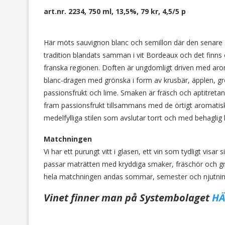
art.nr. 2234, 750 ml, 13,5%, 79 kr, 4,5/5 p
Här möts sauvignon blanc och semillon där den senare st
tradition blandats samman i vit Bordeaux och det finns 
franska regionen. Doften är ungdomligt driven med aroma
blanc-dragen med grönska i form av krusbär, äpplen, g
passionsfrukt och lime. Smaken är fräsch och aptitretand
fram passionsfrukt tillsammans med de örtigt aromatiska 
medelfylliga stilen som avslutar torrt och med behaglig 
Matchningen
Vi har ett purungt vitt i glasen, ett vin som tydligt visa
passar maträtten med kryddiga smaker, fräschör och gri
hela matchningen andas sommar, semester och njutnin
Vinet finner man på Systembolaget
HÄ