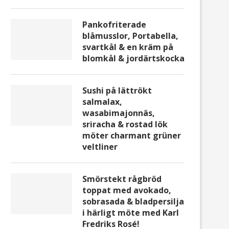
Pankofriterade
blåmusslor, Portabella,
svartkål & en kräm på
blomkål & jordärtskocka
Sushi på lättrökt
salmalax,
wasabimajonnäs,
sriracha & rostad lök
möter charmant grüner
veltliner
Smörstekt rågbröd
toppat med avokado,
sobrasada & bladpersilja
i härligt möte med Karl
Fredriks Rosé!