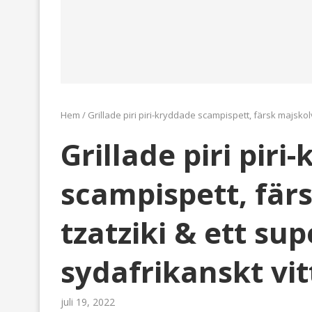
Hem
/
Grillade piri piri-kryddade scampispett, färsk majskolv
Grillade piri piri
scampispett, fär
tzatziki & ett su
sydafrikanskt vit
juli 19, 2022