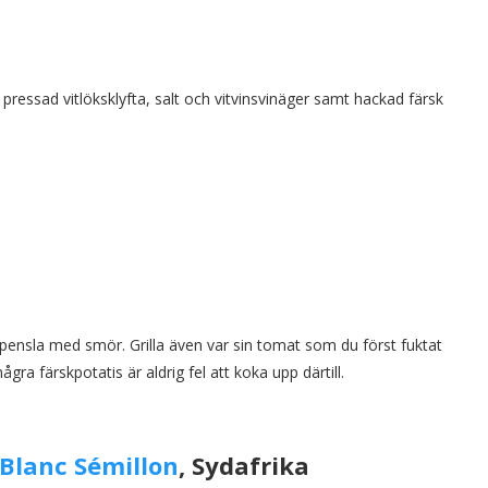
pressad vitlöksklyfta, salt och vitvinsvinäger samt hackad färsk
h pensla med smör. Grilla även var sin tomat som du först fuktat
h några färskpotatis är aldrig fel att koka upp därtill.
 Blanc Sémillon
, Sydafrika