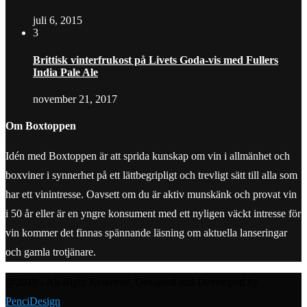
juli 6, 2015
3
Brittisk vinterfrukost på Livets Goda-vis med Fullers
India Pale Ale
november 21, 2017
Om Boxtoppen
Idén med Boxtoppen är att sprida kunskap om vin i allmänhet och
boxviner i synnerhet på ett lättbegripligt och trevligt sätt till alla som
har ett vinintresse. Oavsett om du är aktiv munskänk och provat vin
i 50 år eller är en yngre konsument med ett nyligen väckt intresse för
vin kommer det finnas spännande läsning om aktuella lanseringar
och gamla trotjänare.
@2019 - All Right Reserved. Designed and Developed by
PenciDesign