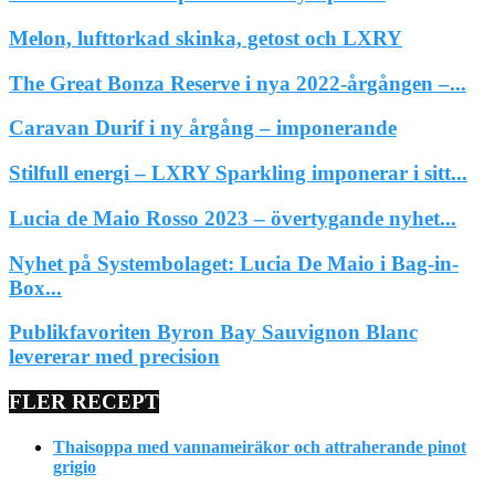
Melon, lufttorkad skinka, getost och LXRY
The Great Bonza Reserve i nya 2022-årgången –...
Caravan Durif i ny årgång – imponerande
Stilfull energi – LXRY Sparkling imponerar i sitt...
Lucia de Maio Rosso 2023 – övertygande nyhet...
Nyhet på Systembolaget: Lucia De Maio i Bag-in-
Box...
Publikfavoriten Byron Bay Sauvignon Blanc
levererar med precision
FLER RECEPT
Thaisoppa med vannameiräkor och attraherande pinot
grigio