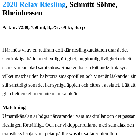
2020 Relax Riesling
, Schmitt Söhne,
Rheinhessen
Art.nr. 7230, 750 ml, 8,5%, 69 kr, 4/5 p
Här möts vi av en rättfram doft där rieslingkaraktären drar åt det
stenfruktiga hållet med tydlig örtighet, ungdomlig livlighet och ett
stänk vinbärsblad samt citrus. Smaken har en kittlande fruktsyra
vilket matchar den halvtorra smakprofilen och vinet är läskande i sin
stil samtidigt som det har syrliga äpplen och citrus i avslutet. Lätt att
gilla helt enkelt men inte utan karaktär.
Matchning
Umamikänslan är högst närvarande i våra makirullar och det passar
rieslingen förträffligt. Och när vi doppar rullarna med salmalax och
crabsticks i soja samt petar på lite wasabi så får vi den fina