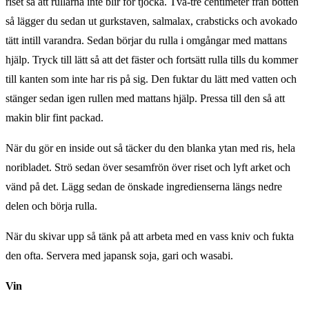
riset så att rullarna inte blir för tjocka. Två-tre centimeter från botten
så lägger du sedan ut gurkstaven, salmalax, crabsticks och avokado
tätt intill varandra. Sedan börjar du rulla i omgångar med mattans
hjälp. Tryck till lätt så att det fäster och fortsätt rulla tills du kommer
till kanten som inte har ris på sig. Den fuktar du lätt med vatten och
stänger sedan igen rullen med mattans hjälp. Pressa till den så att
makin blir fint packad.
När du gör en inside out så täcker du den blanka ytan med ris, hela
noribladet. Strö sedan över sesamfrön över riset och lyft arket och
vänd på det. Lägg sedan de önskade ingredienserna längs nedre
delen och börja rulla.
När du skivar upp så tänk på att arbeta med en vass kniv och fukta
den ofta. Servera med japansk soja, gari och wasabi.
Vin