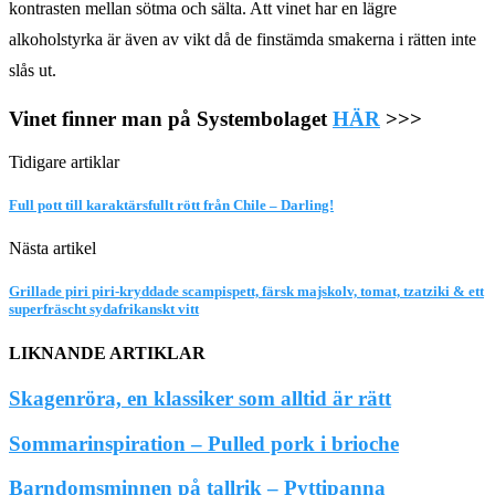
kontrasten mellan sötma och sälta. Att vinet har en lägre
alkoholstyrka är även av vikt då de finstämda smakerna i rätten inte
slås ut.
Vinet finner man på Systembolaget
HÄR
>>>
Tidigare artiklar
Full pott till karaktärsfullt rött från Chile – Darling!
Nästa artikel
Grillade piri piri-kryddade scampispett, färsk majskolv, tomat, tzatziki & ett
superfräscht sydafrikanskt vitt
LIKNANDE ARTIKLAR
Skagenröra, en klassiker som alltid är rätt
Sommarinspiration – Pulled pork i brioche
Barndomsminnen på tallrik – Pyttipanna