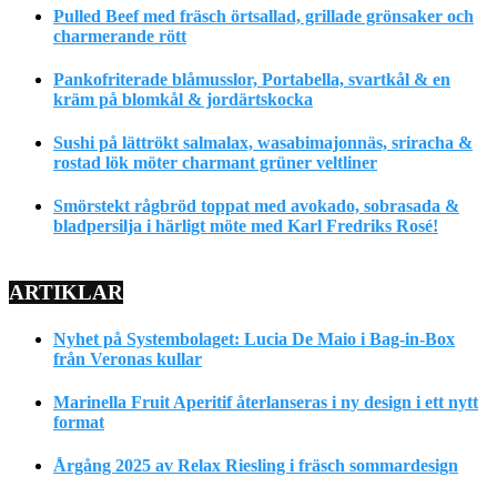
Pulled Beef med fräsch örtsallad, grillade grönsaker och
charmerande rött
Pankofriterade blåmusslor, Portabella, svartkål & en
kräm på blomkål & jordärtskocka
Sushi på lättrökt salmalax, wasabimajonnäs, sriracha &
rostad lök möter charmant grüner veltliner
Smörstekt rågbröd toppat med avokado, sobrasada &
bladpersilja i härligt möte med Karl Fredriks Rosé!
ARTIKLAR
Nyhet på Systembolaget: Lucia De Maio i Bag-in-Box
från Veronas kullar
Marinella Fruit Aperitif återlanseras i ny design i ett nytt
format
Årgång 2025 av Relax Riesling i fräsch sommardesign