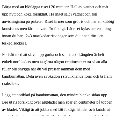
Börja med att blötlägga riset i 20 minuter. Häll av vattnet och mät
upp nytt och koka försiktigt. Ha inget salt i vattnet och följ
anvisningarna på paketet. Riset är mer som grötris och har en klibbig
konsistens men får inte vara för fuktigt. Låt riset kylas ner en aning
innan du har i 2–3 matskedar risvinäger som du innan rört i en
tesked socker i.
Fortsätt med att stava upp gurka och salmalax. Längden är helt
enkelt noribladets men ta gärna någon centimeter extra så att alla
rullar blir snygga när du väl pressar samman dem med
bambumattan. Dela även avokadon i stavliknande form och ta fram
crabsticks.
Lägg ett noriblad på bambumattan, den mindre blanka sidan upp.
Bre ut ris försiktigt över algbladet men spar en centimeter på toppen
av bladet. Viktigt är att jobba med lätt fuktiga händer och knåda ut