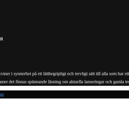
on
r i synnerhet på ett lättbegripligt och trevligt sätt till alla som har e
mmer det finnas spännande läsning om aktuella lanseringar och gamla tro
gn