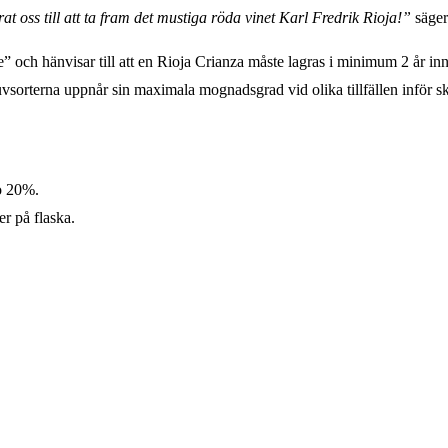
at oss till att ta fram det mustiga röda vinet Karl Fredrik Rioja!”
säger
” och hänvisar till att en Rioja Crianza måste lagras i minimum 2 år inn
orterna uppnår sin maximala mognadsgrad vid olika tillfällen inför skör
o 20%.
r på flaska.