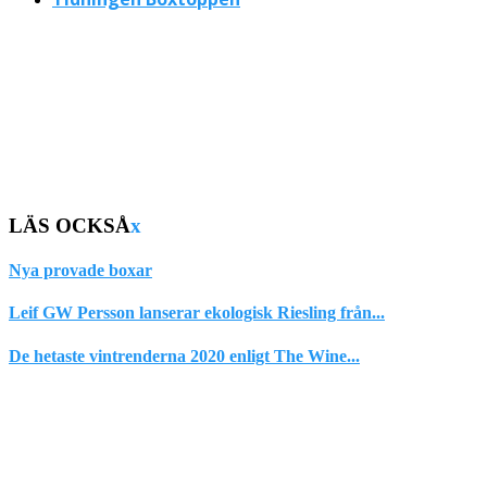
LÄS OCKSÅ
x
Nya provade boxar
Leif GW Persson lanserar ekologisk Riesling från...
De hetaste vintrenderna 2020 enligt The Wine...