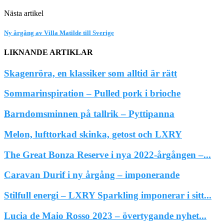
Nästa artikel
Ny årgång av Villa Matilde till Sverige
LIKNANDE ARTIKLAR
Skagenröra, en klassiker som alltid är rätt
Sommarinspiration – Pulled pork i brioche
Barndomsminnen på tallrik – Pyttipanna
Melon, lufttorkad skinka, getost och LXRY
The Great Bonza Reserve i nya 2022-årgången –...
Caravan Durif i ny årgång – imponerande
Stilfull energi – LXRY Sparkling imponerar i sitt...
Lucia de Maio Rosso 2023 – övertygande nyhet...