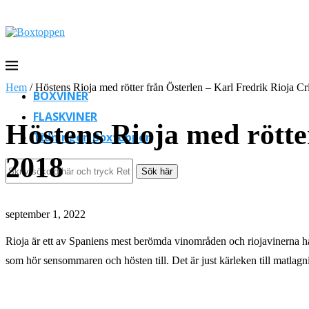
Hem
/
Höstens Rioja med rötter från Österlen – Karl Fredrik Rioja C
BOXVINER
FLASKVINER
Höstens Rioja med rötte
Tidningen Boxtoppen
2018
Sök här
september 1, 2022
Rioja är ett av Spaniens mest berömda vinområden och riojavinerna har 
som hör sensommaren och hösten till. Det är just kärleken till matlag