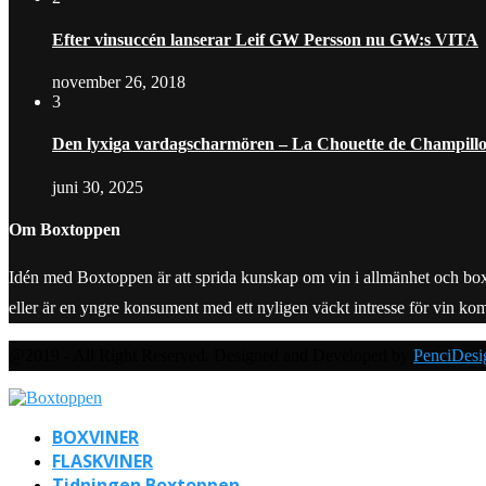
Efter vinsuccén lanserar Leif GW Persson nu GW:s VITA
november 26, 2018
3
Den lyxiga vardagscharmören – La Chouette de Champill
juni 30, 2025
Om Boxtoppen
Idén med Boxtoppen är att sprida kunskap om vin i allmänhet och boxvine
eller är en yngre konsument med ett nyligen väckt intresse för vin ko
@2019 - All Right Reserved. Designed and Developed by
PenciDesi
BOXVINER
FLASKVINER
Tidningen Boxtoppen