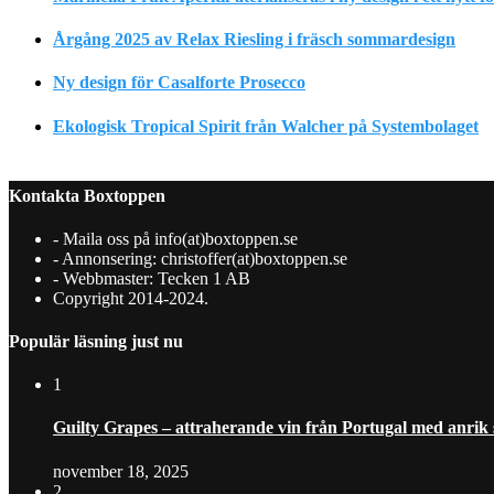
Årgång 2025 av Relax Riesling i fräsch sommardesign
Ny design för Casalforte Prosecco
Ekologisk Tropical Spirit från Walcher på Systembolaget
Kontakta Boxtoppen
- Maila oss på info(at)boxtoppen.se
- Annonsering: christoffer(at)boxtoppen.se
- Webbmaster: Tecken 1 AB
Copyright 2014-2024.
Populär läsning just nu
1
Guilty Grapes – attraherande vin från Portugal med anrik
november 18, 2025
2