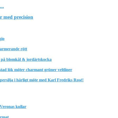
..
r med precision
gio
harmerande rött
m på blomkål & jordärtskocka
stad lök möter charmant grüner veltliner
rsilja i härligt möte med Karl Fredriks Rosé!
Veronas kullar
format