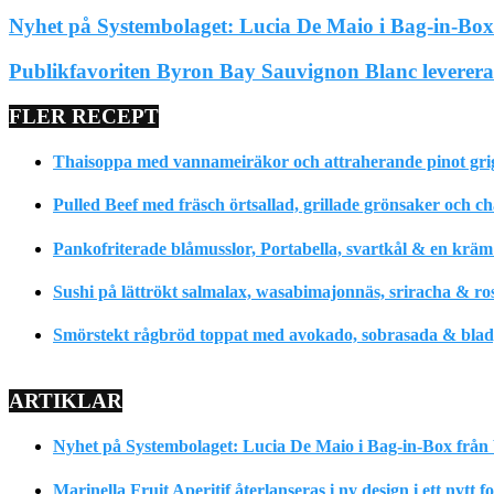
Nyhet på Systembolaget: Lucia De Maio i Bag-in-Box.
Publikfavoriten Byron Bay Sauvignon Blanc leverera
FLER RECEPT
Thaisoppa med vannameiräkor och attraherande pinot gri
Pulled Beef med fräsch örtsallad, grillade grönsaker och c
Pankofriterade blåmusslor, Portabella, svartkål & en krä
Sushi på lättrökt salmalax, wasabimajonnäs, sriracha & ro
Smörstekt rågbröd toppat med avokado, sobrasada & bladpe
ARTIKLAR
Nyhet på Systembolaget: Lucia De Maio i Bag-in-Box från 
Marinella Fruit Aperitif återlanseras i ny design i ett nytt 