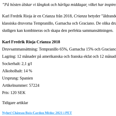
”På hösten älskar vi långkok och härliga middagar, vilket har inspirer
Karl Fredrik Rioja är en Crianza från 2018,
Crianza
betyder ”åldrande
klassiska druvorna Tempranillo, Garnacha och Graciano. De olika druvs
slutligen kan kombineras och skapa den perfekta sammansättningen.
Karl Fredrik Rioja Crianza 2018
Druvsammansättning: Tempranillo 65%, Garnacha 15% och Gracian
Lagring: 12 månader på amerikanska och franska ekfat och 12 månade
Sockerhalt: 2,1 g/l
Alkoholhalt: 14 %
Ursprung: Spanien
Artikelnummer: 57224
Pris: 120 SEK
Tidigare artiklar
Nyhet! Château Bois-Cardon Médoc 2021 i PET