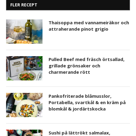
FLER RECEPT
Thaisoppa med vannameiräkor och
attraherande pinot grigio
Pulled Beef med fräsch örtsallad,
grillade grönsaker och
charmerande rött
Pankofriterade blåmusslor,
Portabella, svartkål & en kräm på
blomkål & jordärtskocka
Sushi på lättrökt salmalax,