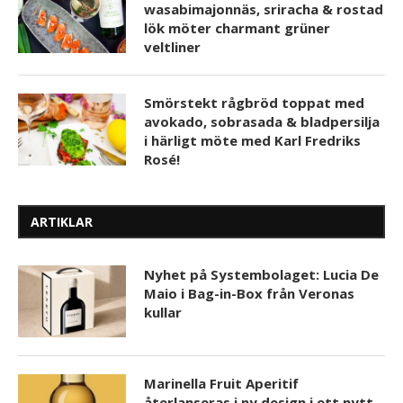
wasabimajonnäs, sriracha & rostad
lök möter charmant grüner
veltliner
Smörstekt rågbröd toppat med
avokado, sobrasada & bladpersilja
i härligt möte med Karl Fredriks
Rosé!
ARTIKLAR
Nyhet på Systembolaget: Lucia De
Maio i Bag-in-Box från Veronas
kullar
Marinella Fruit Aperitif
återlanseras i ny design i ett nytt