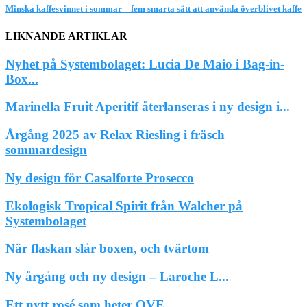
Minska kaffesvinnet i sommar – fem smarta sätt att använda överblivet kaffe
LIKNANDE ARTIKLAR
Nyhet på Systembolaget: Lucia De Maio i Bag-in-
Box...
Marinella Fruit Aperitif återlanseras i ny design i...
Årgång 2025 av Relax Riesling i fräsch
sommardesign
Ny design för Casalforte Prosecco
Ekologisk Tropical Spirit från Walcher på
Systembolaget
När flaskan slår boxen, och tvärtom
Ny årgång och ny design – Laroche L...
Ett nytt rosé som heter OVE