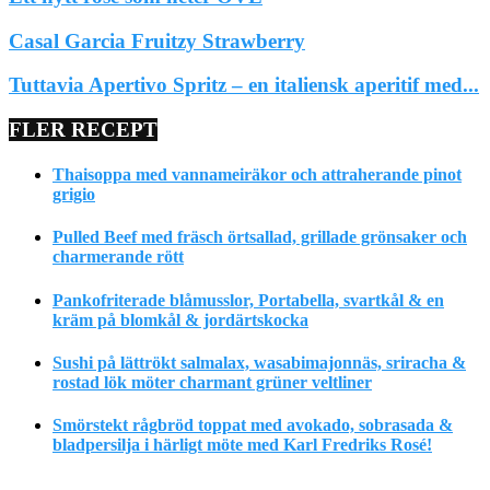
Casal Garcia Fruitzy Strawberry
Tuttavia Apertivo Spritz – en italiensk aperitif med...
FLER RECEPT
Thaisoppa med vannameiräkor och attraherande pinot
grigio
Pulled Beef med fräsch örtsallad, grillade grönsaker och
charmerande rött
Pankofriterade blåmusslor, Portabella, svartkål & en
kräm på blomkål & jordärtskocka
Sushi på lättrökt salmalax, wasabimajonnäs, sriracha &
rostad lök möter charmant grüner veltliner
Smörstekt rågbröd toppat med avokado, sobrasada &
bladpersilja i härligt möte med Karl Fredriks Rosé!