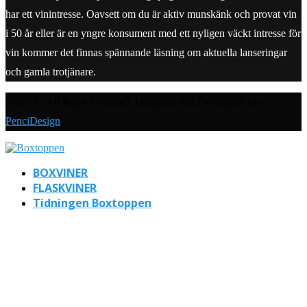
har ett vinintresse. Oavsett om du är aktiv munskänk och provat vin
i 50 år eller är en yngre konsument med ett nyligen väckt intresse för
vin kommer det finnas spännande läsning om aktuella lanseringar
och gamla trotjänare.
@2019 - All Right Reserved. Designed and Developed by
PenciDesign
BOXVINER
FLASKVINER
Tidningen Boxtoppen