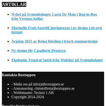
ARTIKLAR
Nyhet på Systembolaget: Lucia De Maio i Bag-in-Box
från Veronas kullar
Marinella Fruit Aperitif återlanseras i ny design i ett nytt
format
Årgång 2025 av Relax Riesling i fräsch sommardesign
Ny design för Casalforte Prosecco
Ekologisk Tropical Spirit från Walcher på Systembolaget
Kontakta Boxtoppen
- Maila oss på info(at)boxtoppen.se
- Annonsering: christoffer(at)boxtoppen.se
- Webbmaster: Tecken 1 AB
Copyright 2014-2024.