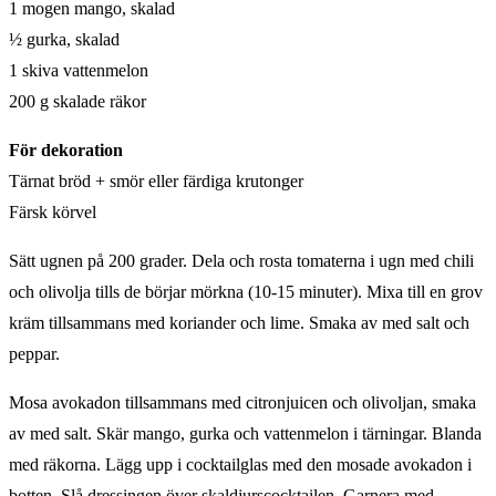
1 mogen mango, skalad
½ gurka, skalad
1 skiva vattenmelon
200 g skalade räkor
För dekoration
Tärnat bröd + smör eller färdiga krutonger
Färsk körvel
Sätt ugnen på 200 grader. Dela och rosta tomaterna i ugn med chili
och olivolja tills de börjar mörkna (10-15 minuter). Mixa till en grov
kräm tillsammans med koriander och lime. Smaka av med salt och
peppar.
Mosa avokadon tillsammans med citronjuicen och olivoljan, smaka
av med salt. Skär mango, gurka och vattenmelon i tärningar. Blanda
med räkorna. Lägg upp i cocktailglas med den mosade avokadon i
botten. Slå dressingen över skaldjurscocktailen. Garnera med