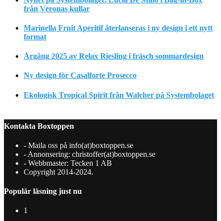
från Veronas kullar
Marinella Fruit Aperitif återlanseras i ny design i ett nytt
format
Årgång 2025 av Relax Riesling i fräsch sommardesign
Ny design för Casalforte Prosecco
Ekologisk Tropical Spirit från Walcher på Systembolaget
Kontakta Boxtoppen
- Maila oss på info(at)boxtoppen.se
- Annonsering: christoffer(at)boxtoppen.se
- Webbmaster: Tecken 1 AB
Copyright 2014-2024.
Populär läsning just nu
1