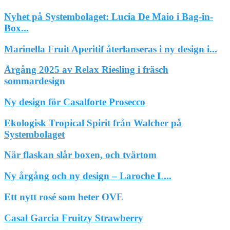
Nyhet på Systembolaget: Lucia De Maio i Bag-in-
Box...
Marinella Fruit Aperitif återlanseras i ny design i...
Årgång 2025 av Relax Riesling i fräsch
sommardesign
Ny design för Casalforte Prosecco
Ekologisk Tropical Spirit från Walcher på
Systembolaget
När flaskan slår boxen, och tvärtom
Ny årgång och ny design – Laroche L...
Ett nytt rosé som heter OVE
Casal Garcia Fruitzy Strawberry