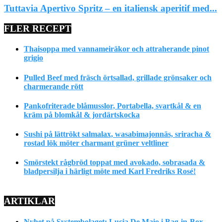
Tuttavia Apertivo Spritz – en italiensk aperitif med...
FLER RECEPT
Thaisoppa med vannameiräkor och attraherande pinot
grigio
Pulled Beef med fräsch örtsallad, grillade grönsaker och
charmerande rött
Pankofriterade blåmusslor, Portabella, svartkål & en
kräm på blomkål & jordärtskocka
Sushi på lättrökt salmalax, wasabimajonnäs, sriracha &
rostad lök möter charmant grüner veltliner
Smörstekt rågbröd toppat med avokado, sobrasada &
bladpersilja i härligt möte med Karl Fredriks Rosé!
ARTIKLAR
Nyhet på Systembolaget: Lucia De Maio i Bag-in-Box