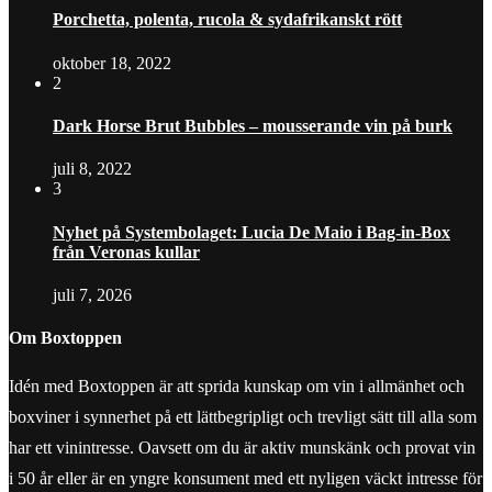
Porchetta, polenta, rucola & sydafrikanskt rött
oktober 18, 2022
2
Dark Horse Brut Bubbles – mousserande vin på burk
juli 8, 2022
3
Nyhet på Systembolaget: Lucia De Maio i Bag-in-Box
från Veronas kullar
juli 7, 2026
Om Boxtoppen
Idén med Boxtoppen är att sprida kunskap om vin i allmänhet och
boxviner i synnerhet på ett lättbegripligt och trevligt sätt till alla som
har ett vinintresse. Oavsett om du är aktiv munskänk och provat vin
i 50 år eller är en yngre konsument med ett nyligen väckt intresse för