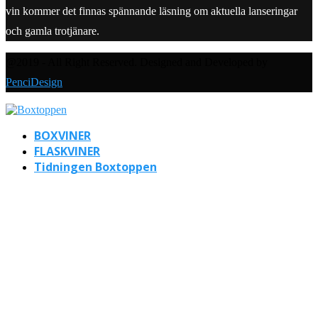
vin kommer det finnas spännande läsning om aktuella lanseringar
och gamla trotjänare.
@2019 - All Right Reserved. Designed and Developed by
PenciDesign
BOXVINER
FLASKVINER
Tidningen Boxtoppen