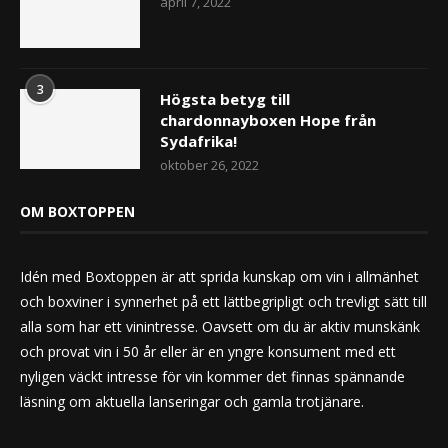
april 7, 2022
3
Högsta betyg till
chardonnayboxen Hope från
Sydafrika!
oktober 26, 2022
OM BOXTOPPEN
Idén med Boxtoppen är att sprida kunskap om vin i allmänhet
och boxviner i synnerhet på ett lättbegripligt och trevligt sätt till
alla som har ett vinintresse. Oavsett om du är aktiv munskänk
och provat vin i 50 år eller är en yngre konsument med ett
nyligen väckt intresse för vin kommer det finnas spännande
läsning om aktuella lanseringar och gamla trotjänare.