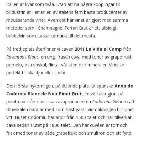
Italien är kvar som tvåa. Utan att ha några kopplingar till
bilidustrin är Ferrari en av Italiens fem bästa producenter av
mousserande viner. Även det här vinet är gjort med samma
metoder som i Champagne. Ferrari Brut är ett allsidigt
bubbelvin som funkar utmärkt till det mesta.
På tredjeplats återfinner vi cavan
2011 La Vida al Camp
från
Raventós i Blanc
, en ung, fräsch cava med toner av grapefrukt,
pomelo, ostronskal, flinta, våt sten och mineraler. Vinet är
perfekt till skaldjur eller sushi.
Den första nykomligen, på åttonde plats, är spanska
Anna de
Codorníu Blanc de Noir Pinot Brut
, en vit cava gjort på
pinot noir från klassiska cavaproducenten
Codorníu
. Genom att
druvskalen bara är med som hastigast i vinmakningen blir vinet
vitt. Huset Codorníu har anor från 1500-talet och har tillverkat
cava sedan slutet på 1800-talet. Den här cuvéen är torr och
frisk med toner av både grapefrukt och smultron och ett fynd.