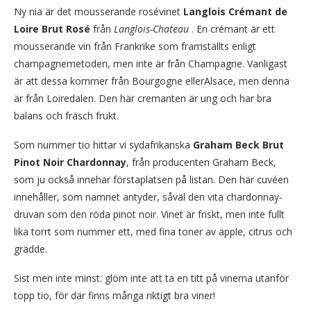
Ny nia är det mousserande rosévinet
Langlois Crémant de
Loire Brut Rosé
från
Langlois-Chateau
. En crémant är ett
mousserande vin från Frankrike som framställts enligt
champagnemetoden, men inte är från Champagne. Vanligast
är att dessa kommer från Bourgogne ellerAlsace, men denna
är från Loiredalen. Den här cremanten är ung och har bra
balans och fräsch frukt.
Som nummer tio hittar vi sydafrikanska
Graham Beck Brut
Pinot Noir Chardonnay
, från producenten Graham Beck,
som ju också innehar förstaplatsen på listan. Den här cuvéen
innehåller, som namnet antyder, såväl den vita chardonnay-
druvan som den röda pinot noir. Vinet är friskt, men inte fullt
lika torrt som nummer ett, med fina toner av äpple, citrus och
grädde.
Sist men inte minst: glöm inte att ta en titt på vinerna utanför
topp tio, för där finns många riktigt bra viner!