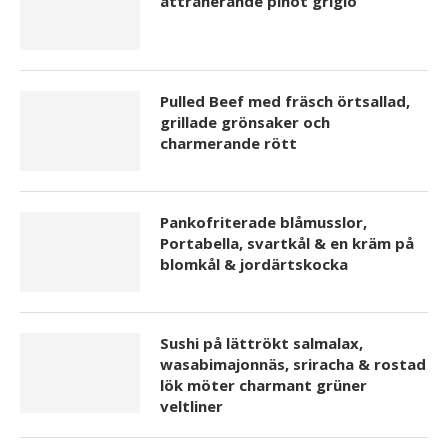
attraherande pinot grigio
Pulled Beef med fräsch örtsallad,
grillade grönsaker och
charmerande rött
Pankofriterade blåmusslor,
Portabella, svartkål & en kräm på
blomkål & jordärtskocka
Sushi på lättrökt salmalax,
wasabimajonnäs, sriracha & rostad
lök möter charmant grüner
veltliner