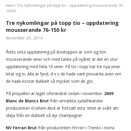
Hem
/
Tre nykomlingar på topp tio – uppdatering mousserande 76-
150 kr
Tre nykomlingar på topp tio – uppdatering
mousserande 76-150 kr
december 29, 2014
Årets sista uppdatering på Boxtoppen är som sig bör
mousserande viner och med tanke på nyåret är det en stor
uppdatering med hela 16 viner. På tio i topp har tre nya viner
letat sig in. Alla är fynd, d v s de hade varit prisvärda även om
de hade kostat dubbelt så mycket som de gör.
På prispallen är läget oförändrat sedan i november.
2009
Blanc de Blancs Brut
från utmärkta sydafrikanske
producenten
Graham Beck
är fortsatt etta. Vinet är svårt att
skilja från en dubbelt så dyr champagne!
NV Ferrari Brut
från producenten
Ferrari
i Trento i norra