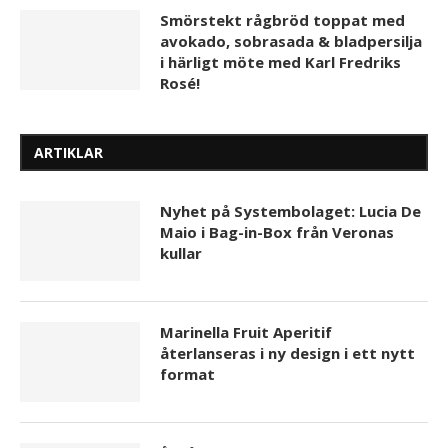
Smörstekt rågbröd toppat med
avokado, sobrasada & bladpersilja
i härligt möte med Karl Fredriks
Rosé!
ARTIKLAR
Nyhet på Systembolaget: Lucia De
Maio i Bag-in-Box från Veronas
kullar
Marinella Fruit Aperitif
återlanseras i ny design i ett nytt
format