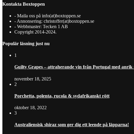
Kontakta Boxtoppen
- Maila oss på info(at)boxtoppen.se
- Annonsering: christoffer(at)boxtoppen.se
- Webbmaster: Tecken 1 AB
Copyright 2014-2024.
Populär läsning just nu
1
Guilty Grapes – attraherande vin från Portugal med anrik
november 18, 2025
2
Porchetta, polenta, rucola & sydafrikanskt rött
oktober 18, 2022
3
Australiensisk shiraz som ger dig ett leende på läpparna!