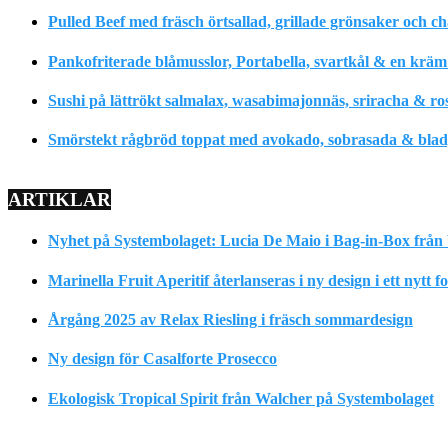
Pulled Beef med fräsch örtsallad, grillade grönsaker och c
Pankofriterade blåmusslor, Portabella, svartkål & en krä
Sushi på lättrökt salmalax, wasabimajonnäs, sriracha & ro
Smörstekt rågbröd toppat med avokado, sobrasada & bladpe
ARTIKLAR
Nyhet på Systembolaget: Lucia De Maio i Bag-in-Box från 
Marinella Fruit Aperitif återlanseras i ny design i ett nytt 
Årgång 2025 av Relax Riesling i fräsch sommardesign
Ny design för Casalforte Prosecco
Ekologisk Tropical Spirit från Walcher på Systembolaget