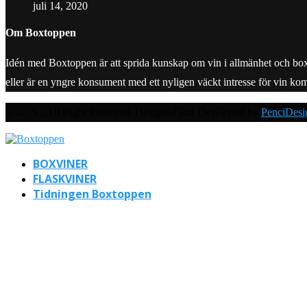
juli 14, 2020
Om Boxtoppen
Idén med Boxtoppen är att sprida kunskap om vin i allmänhet och boxvine
eller är en yngre konsument med ett nyligen väckt intresse för vin ko
@2019 - All Right Reserved. Designed and Developed by
PenciDesi
BOXVINER
FLASKVINER
Tidningen Boxtoppen