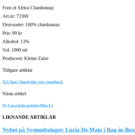
Foot of Africa Chardonnay
Art.nr: 73369
Druvsorter: 100% chardonnay
Pris: 99 kr
Alkohol: 13%
Vol: 1000 ml
Producent: Kleine Zalze
Tidigare artiklar
Tr3 Apor Äppelcider gör comeback
Nästa artikel
Ny Cava från artisten Miss Li
LIKNANDE ARTIKLAR
Nyhet på Systembolaget: Lucia De Maio i Bag-in-Box.