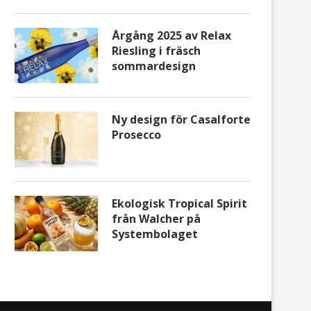
Årgång 2025 av Relax
Riesling i fräsch
sommardesign
Ny design för Casalforte
Ny design för Casalforte
Ekologisk Tropical Spiri
Prosecco
Prosecco
Walcher på Systembol
Ekologisk Tropical Spirit
från Walcher på
Systembolaget