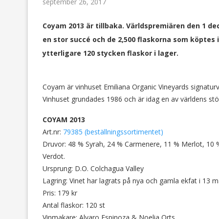
september 26, 2017
Coyam 2013 är tillbaka. Världspremiären den 1 de
en stor succé och de 2,500 flaskorna som köptes i
ytterligare 120 stycken flaskor i lager.
Coyam är vinhuset Emiliana Organic Vineyards signatur
Vinhuset grundades 1986 och är idag en av världens stö
COYAM 2013
Art.nr:
79385 (beställningssortimentet)
Druvor: 48 % Syrah, 24 % Carmenere, 11 % Merlot, 10 
Verdot.
Ursprung: D.O. Colchagua Valley
Lagring: Vinet har lagrats på nya och gamla ekfat i 13
Pris: 179 kr
Antal flaskor: 120 st
Vinmakare: Alvaro Espinoza & Noelia Orts