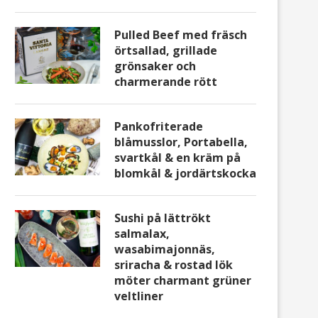
Pulled Beef med fräsch
örtsallad, grillade
grönsaker och
charmerande rött
Pankofriterade
blåmusslor, Portabella,
svartkål & en kräm på
blomkål & jordärtskocka
Sushi på lättrökt
salmalax,
wasabimajonnäs,
sriracha & rostad lök
möter charmant grüner
veltliner