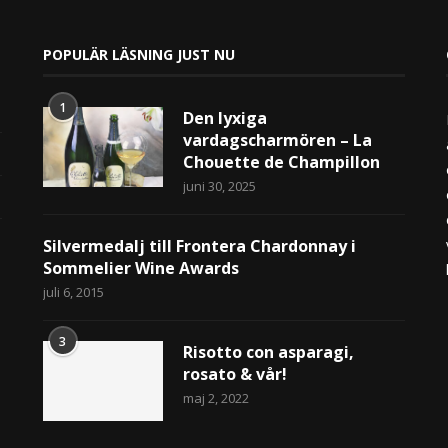
POPULÄR LÄSNING JUST NU
1
Den lyxiga
vardagscharmören – La
Chouette de Champillon
juni 30, 2025
Silvermedalj till Frontera Chardonnay i
Sommelier Wine Awards
juli 6, 2015
3
Risotto con asparagi,
rosato & vår!
maj 2, 2022