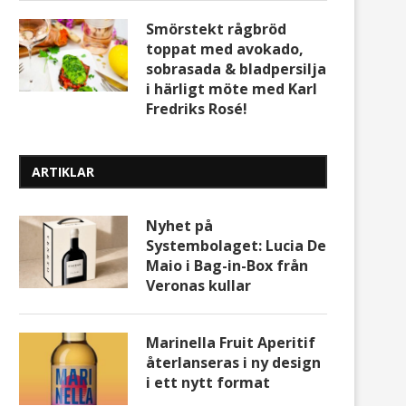
Smörstekt rågbröd
toppat med avokado,
sobrasada & bladpersilja
i härligt möte med Karl
Fredriks Rosé!
ARTIKLAR
Nyhet på
Systembolaget: Lucia De
Maio i Bag-in-Box från
Veronas kullar
Marinella Fruit Aperitif
återlanseras i ny design
i ett nytt format