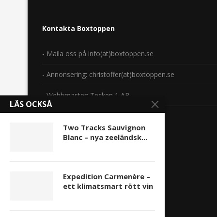
Kontakta Boxtoppen
- Maila oss på info(at)boxtoppen.se
- Annonsering: christoffer(at)boxtoppen.se
- Webbmaster: Tecken 1 AB
LÄS OCKSÅ
Copyright 2014-2024.
Two Tracks Sauvignon
Blanc – nya zeeländsk...
Expedition Carmenère –
ett klimatsmart rött vin