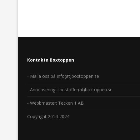
Kontakta Boxtoppen
- Maila oss på info(at)boxtoppen.se
- Annonsering: christoffer(at)boxtoppen.se
- Webbmaster: Tecken 1 AB
Copyright 2014-2024.