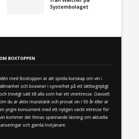
från Walcher på
Systembolaget
OM BOXTOPPEN
Idén med Boxtoppen är att sprida kunskap om vin i
allmänhet och boxviner i synnerhet på ett lättbegripligt
och trevligt sätt till alla som har ett vinintresse. Oavsett
om du är aktiv munskänk och provat vin i 50 år eller är
en yngre konsument med ett nyligen väckt intresse för
vin kommer det finnas spännande läsning om aktuella
lanseringar och gamla trotjänare.