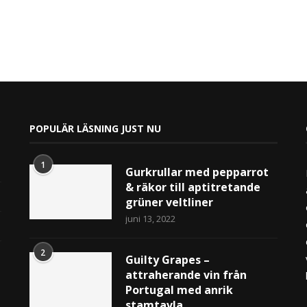
POPULÄR LÄSNING JUST NU
1
Gurkrullar med pepparrot
& räkor till aptitretande
grüner veltliner
juni 13, 2022
2
Guilty Grapes –
attraherande vin från
Portugal med anrik
stamtavla