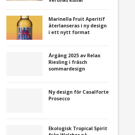
Veronas kullar
Marinella Fruit Aperitif
återlanseras i ny design
i ett nytt format
Årgång 2025 av Relax
Riesling i fräsch
sommardesign
Ny design för Casalforte
Prosecco
Ekologisk Tropical Spirit