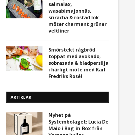
salmalax,
wasabimajonnäs,
sriracha & rostad lök
möter charmant grüner
veltliner
Smörstekt rågbröd
toppat med avokado,
sobrasada & bladpersilja
i härligt möte med Karl
Fredriks Rosé!
ARTIKLAR
Nyhet på
Systembolaget: Lucia De
Maio i Bag-in-Box från