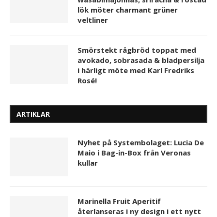
lök möter charmant grüner
veltliner
Smörstekt rågbröd toppat med
avokado, sobrasada & bladpersilja
i härligt möte med Karl Fredriks
Rosé!
ARTIKLAR
Nyhet på Systembolaget: Lucia De
Maio i Bag-in-Box från Veronas
kullar
Marinella Fruit Aperitif
återlanseras i ny design i ett nytt