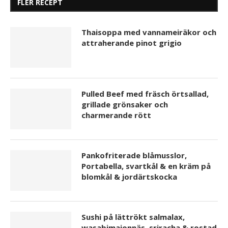
FLER RECEPT
Thaisoppa med vannameiräkor och
attraherande pinot grigio
Pulled Beef med fräsch örtsallad,
grillade grönsaker och
charmerande rött
Pankofriterade blåmusslor,
Portabella, svartkål & en kräm på
blomkål & jordärtskocka
Sushi på lättrökt salmalax,
wasabimajonnäs, sriracha & rostad