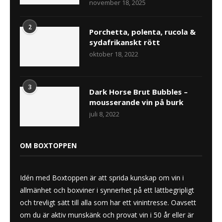
november 18, 2025
2
Porchetta, polenta, rucola &
sydafrikanskt rött
oktober 18, 2022
3
Dark Horse Brut Bubbles –
mousserande vin på burk
juli 8, 2022
OM BOXTOPPEN
Idén med Boxtoppen är att sprida kunskap om vin i
allmänhet och boxviner i synnerhet på ett lättbegripligt
och trevligt sätt till alla som har ett vinintresse. Oavsett
om du är aktiv munskänk och provat vin i 50 år eller är