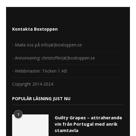
Kontakta Boxtoppen
- Maila oss på info(at)boxtoppen.se
- Annonsering: christoffer(at)boxtoppen.se
- Webbmaster: Tecken 1 AB
Copyright 2014-2024.
POPULÄR LÄSNING JUST NU
1
Guilty Grapes – attraherande
vin från Portugal med anrik
stamtavla