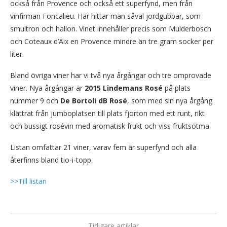
också från Provence och också ett superfynd, men från
vinfirman Foncalieu. Här hittar man såväl jordgubbar, som
smultron och hallon. Vinet innehåller precis som Mulderbosch
och Coteaux d’Aix en Provence mindre än tre gram socker per
liter.
Bland övriga viner har vi två nya årgångar och tre omprovade
viner. Nya årgångar är
2015 Lindemans Rosé
på plats
nummer 9 och
De Bortoli dB Rosé
, som med sin nya årgång
klättrat från jumboplatsen till plats fjorton med ett runt, rikt
och bussigt rosévin med aromatisk frukt och viss fruktsötma.
Listan omfattar 21 viner, varav fem är superfynd och alla
återfinns bland tio-i-topp.
>>Till listan
Tidigare artiklar