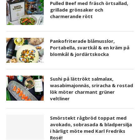
Pulled Beef med fräsch örtsallad,
grillade grönsaker och
charmerande rött
Pankofriterade blåmusslor,
Portabella, svartkål & en kräm på
blomkål & jordärtskocka
Sushi på lättrökt salmalax,
wasabimajonnäs, sriracha & rostad
lök möter charmant grüner
veltliner
Smörstekt rågbröd toppat med
avokado, sobrasada & bladpersilja
i härligt möte med Karl Fredriks
Rosé!