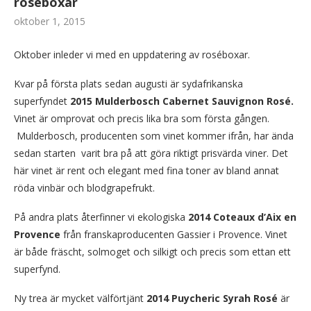
roséboxar
oktober 1, 2015
Oktober inleder vi med en uppdatering av roséboxar.
Kvar på första plats sedan augusti är sydafrikanska
superfyndet
2015 Mulderbosch Cabernet Sauvignon Rosé.
Vinet är omprovat och precis lika bra som första gången.
Mulderbosch, producenten som vinet kommer ifrån, har ända
sedan starten varit bra på att göra riktigt prisvärda viner. Det
här vinet är rent och elegant med fina toner av bland annat
röda vinbär och blodgrapefrukt.
På andra plats återfinner vi ekologiska
2014 Coteaux d’Aix en
Provence
från franskaproducenten Gassier i Provence. Vinet
är både fräscht, solmoget och silkigt och precis som ettan ett
superfynd.
Ny trea är mycket välförtjänt
2014 Puycheric Syrah Rosé
är