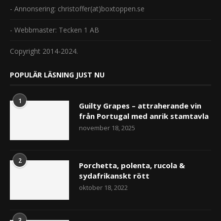
- Annonsering: christoffer(at)boxtoppen.se
- Webbmaster: Tecken 1 AB
Copyright 2014-2024.
POPULÄR LÄSNING JUST NU
1
Guilty Grapes – attraherande vin
från Portugal med anrik stamtavla
november 18, 2025
2
Porchetta, polenta, rucola &
sydafrikanskt rött
oktober 18, 2022
3