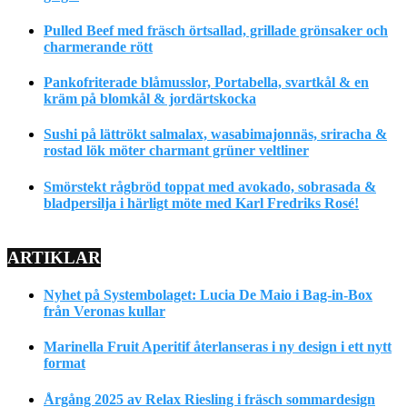
Pulled Beef med fräsch örtsallad, grillade grönsaker och
charmerande rött
Pankofriterade blåmusslor, Portabella, svartkål & en
kräm på blomkål & jordärtskocka
Sushi på lättrökt salmalax, wasabimajonnäs, sriracha &
rostad lök möter charmant grüner veltliner
Smörstekt rågbröd toppat med avokado, sobrasada &
bladpersilja i härligt möte med Karl Fredriks Rosé!
ARTIKLAR
Nyhet på Systembolaget: Lucia De Maio i Bag-in-Box
från Veronas kullar
Marinella Fruit Aperitif återlanseras i ny design i ett nytt
format
Årgång 2025 av Relax Riesling i fräsch sommardesign