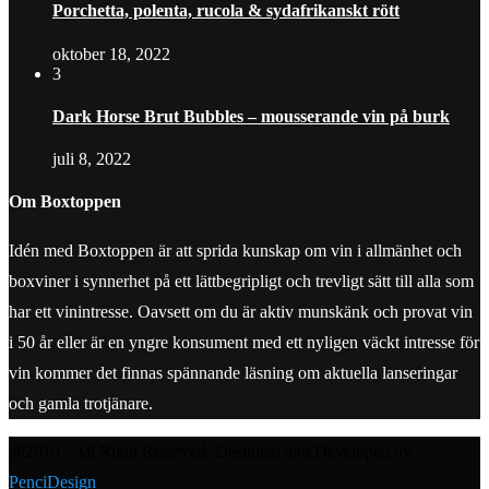
Porchetta, polenta, rucola & sydafrikanskt rött
oktober 18, 2022
3
Dark Horse Brut Bubbles – mousserande vin på burk
juli 8, 2022
Om Boxtoppen
Idén med Boxtoppen är att sprida kunskap om vin i allmänhet och
boxviner i synnerhet på ett lättbegripligt och trevligt sätt till alla som
har ett vinintresse. Oavsett om du är aktiv munskänk och provat vin
i 50 år eller är en yngre konsument med ett nyligen väckt intresse för
vin kommer det finnas spännande läsning om aktuella lanseringar
och gamla trotjänare.
@2019 - All Right Reserved. Designed and Developed by
PenciDesign