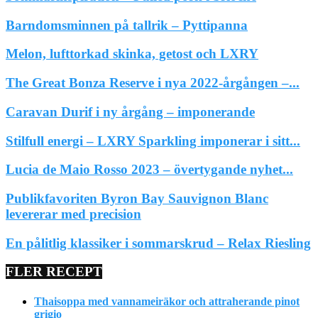
Barndomsminnen på tallrik – Pyttipanna
Melon, lufttorkad skinka, getost och LXRY
The Great Bonza Reserve i nya 2022-årgången –...
Caravan Durif i ny årgång – imponerande
Stilfull energi – LXRY Sparkling imponerar i sitt...
Lucia de Maio Rosso 2023 – övertygande nyhet...
Publikfavoriten Byron Bay Sauvignon Blanc
levererar med precision
En pålitlig klassiker i sommarskrud – Relax Riesling
FLER RECEPT
Thaisoppa med vannameiräkor och attraherande pinot
grigio