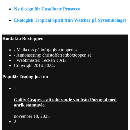
Ny design för Casalforte Prosecco
Ekologisk Tropical Spirit från Walcher på Systembolaget
Kontakta Boxtoppen
- Maila oss på info(at)boxtoppen.se
- Annonsering: christoffer(at)boxtoppen.se
- Webbmaster: Tecken 1 AB
Copyright 2014-2024.
Populär läsning just nu
1
Guilty Grapes – attraherande vin från Portugal med
anrik stamtavla
november 18, 2025
2