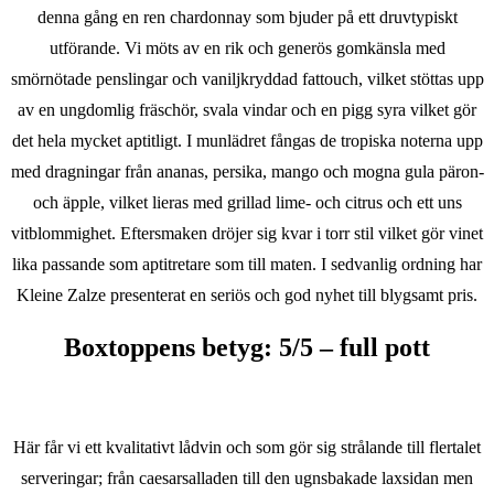
denna gång en ren chardonnay som bjuder på ett druvtypiskt
utförande. Vi möts av en rik och generös gomkänsla med
smörnötade penslingar och vaniljkryddad fattouch, vilket stöttas upp
av en ungdomlig fräschör, svala vindar och en pigg syra vilket gör
det hela mycket aptitligt. I munlädret fångas de tropiska noterna upp
med dragningar från ananas, persika, mango och mogna gula päron-
och äpple, vilket lieras med grillad lime- och citrus och ett uns
vitblommighet. Eftersmaken dröjer sig kvar i torr stil vilket gör vinet
lika passande som aptitretare som till maten. I sedvanlig ordning har
Kleine Zalze presenterat en seriös och god nyhet till blygsamt pris.
Boxtoppens betyg
: 5/5 – full pott
Här får vi ett kvalitativt lådvin och som gör sig strålande till flertalet
serveringar; från caesarsalladen till den ugnsbakade laxsidan men