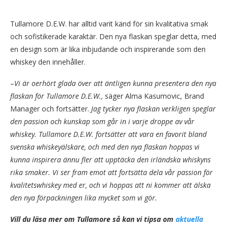
Tullamore D.E.W. har alltid varit känd för sin kvalitativa smak
och sofistikerade karaktär. Den nya flaskan speglar detta, med
en design som är lika inbjudande och inspirerande som den
whiskey den innehåller.
–
Vi är oerhört glada över att äntligen kunna presentera den nya
flaskan för Tullamore D.E.W.,
säger Alma Kasumovic, Brand
Manager och fortsätter.
Jag tycker nya flaskan verkligen speglar
den passion och kunskap som går in i varje droppe av vår
whiskey. Tullamore D.E.W. fortsätter att vara en favorit bland
svenska whiskeyälskare, och med den nya flaskan hoppas vi
kunna inspirera ännu fler att upptäcka den irländska whiskyns
rika smaker. Vi ser fram emot att fortsätta dela vår passion för
kvalitetswhiskey med er, och vi hoppas att ni kommer att älska
den nya förpackningen lika mycket som vi gör.
Vill du läsa mer om Tullamore så kan vi tipsa om
aktuella