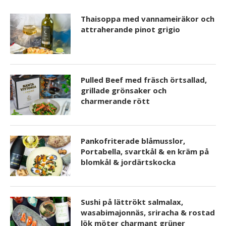
Thaisoppa med vannameiräkor och
attraherande pinot grigio
Pulled Beef med fräsch örtsallad,
grillade grönsaker och
charmerande rött
Pankofriterade blåmusslor,
Portabella, svartkål & en kräm på
blomkål & jordärtskocka
Sushi på lättrökt salmalax,
wasabimajonnäs, sriracha & rostad
lök möter charmant grüner